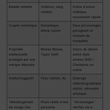
Bataille violente
Violence, sang,
Scène d'action
combat
cinétique,
mouvement rapide
Couple romantique
Romantique,
Deux personnages
intime, baiser
partageant un
moment de
tranquillité
Propriété
Mickey Mouse,
Souris de dessin
intellectuelle
Taylor Swift
animé style
protégée par une
années 1930 /
marque déposée
Chanteuse sur
scène
Adulte/Suggestif
Peau réaliste, Nu
Éclairage
cinématographique
stylisé, silhouette
artistique
Téléchargement
Photo réelle d'une
‘ Personnages ’
de visage réel
personne
vérifiés via la