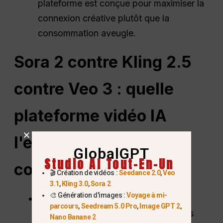
plateforme est conçue pour maximiser la
connexion créative plutôt que la
consommation aveugle.
Sora 2 contre Kling 2.5
contre Veo 3 : quelle
plateforme vidéo IA
l'emporte ? (La
GlobalGPT
Studio AI Tout-En-Un
comparaison)
🎬 Création de vidéos :
Seedance 2.0
,
Veo
3.1
,
Kling 3.0
,
Sora 2
🎨 Génération d'images :
Voyage à mi-
Référence en matière de réalisme
parcours
,
Seedream 5.0 Pro
,
Image GPT 2
,
physique :
Alors que des concurrents
Nano Banane 2