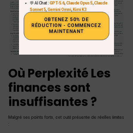
💬 AI Chat :
GPT-5.6
,
Claude Opus 5
,
Claude
Sonnet 5
,
Gemini Omni
,
Kimi K3
OBTENEZ 50% DE
RÉDUCTION - COMMENCEZ
MAINTENANT
Où
Perplexité
Les
finances sont
insuffisantes ?
Malgré ses points forts, cet outil présente de réelles limites
: