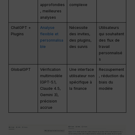
approfondies
complexe
, meilleures
analyses
ChatGPT +
Analyse
Nécessite
Utilisateurs
Plugins
flexible et
des invites,
qui souhaitent
personnalisa
des plugins,
des flux de
ble
des suivis
travail
personnalisé
s
GlobalGPT
Vérification
Une interface
Recoupement
multimodèle
utilisateur non
, réduction du
(GPT-5.1,
spécifique à
biais du
Claude 4.5,
la finance
modèle
Gemini 3),
précision
accrue