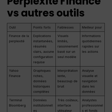
Perplexité
Finance
vs autres outils
Outil
Points forts
Faiblesses
Meilleur pour
Finance de la
Explications
Visuels
Informations
perplexité
instantanées,
limités,
quotidiennes
résumés
raisonnement
rapides sur
clairs, aucune
basé sur un
les actions
configuration
seul modèle
requise
Yahoo
Graphiques
Interprétation
Analyse
Finance
riches,
lente,
visuelle et
données
beaucoup de
navigation
historiques
bruit
dans les
complètes
données
Terminal
Données
Très coûteux,
Analystes
Bloomberg
institutionnell
interface
professionnel
es
utilisateur
s et fonds