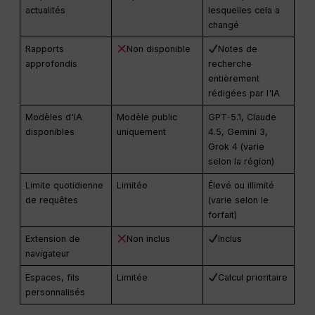
actualités
lesquelles cela a
changé
Rapports
Non disponible
Notes de
approfondis
recherche
entièrement
rédigées par l'IA
Modèles d'IA
Modèle public
GPT-5.1, Claude
disponibles
uniquement
4.5, Gemini 3,
Grok 4 (varie
selon la région)
Limite quotidienne
Limitée
Élevé ou illimité
de requêtes
(varie selon le
forfait)
Extension de
Non inclus
Inclus
navigateur
Espaces, fils
Limitée
Calcul prioritaire
personnalisés