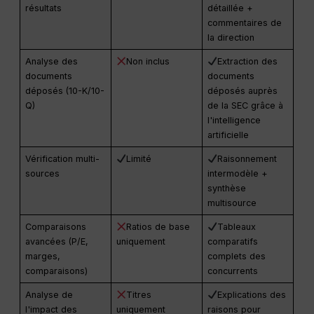
résultats
détaillée +
commentaires de
la direction
Analyse des
Non inclus
Extraction des
documents
documents
déposés (10-K/10-
déposés auprès
Q)
de la SEC grâce à
l'intelligence
artificielle
Vérification multi-
Limité
Raisonnement
sources
intermodèle +
synthèse
multisource
Comparaisons
Ratios de base
Tableaux
avancées (P/E,
uniquement
comparatifs
marges,
complets des
comparaisons)
concurrents
Analyse de
Titres
Explications des
l'impact des
uniquement
raisons pour