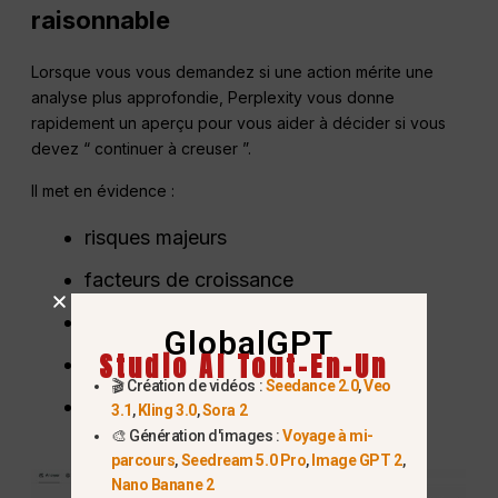
raisonnable
Lorsque vous vous demandez si une action mérite une
analyse plus approfondie, Perplexity vous donne
rapidement un aperçu pour vous aider à décider si vous
devez “ continuer à creuser ”.
Il met en évidence :
risques majeurs
facteurs de croissance
signaux d'alerte
GlobalGPT
Studio AI Tout-En-Un
position concurrentielle
🎬 Création de vidéos :
Seedance 2.0
,
Veo
dynamique récente des bénéfices
3.1
,
Kling 3.0
,
Sora 2
🎨 Génération d'images :
Voyage à mi-
parcours
,
Seedream 5.0 Pro
,
Image GPT 2
,
Nano Banane 2