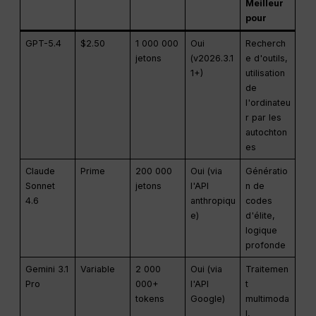
Meilleur
pour
GPT-5.4
$2.50
1 000 000
Oui
Recherch
jetons
(v2026.3.1
e d'outils,
1+)
utilisation
de
l'ordinateu
r par les
autochton
es
Claude
Prime
200 000
Oui (via
Génératio
Sonnet
jetons
l'API
n de
4.6
anthropiqu
codes
e)
d'élite,
logique
profonde
Gemini 3.1
Variable
2 000
Oui (via
Traitemen
Pro
000+
l'API
t
tokens
Google)
multimoda
l,