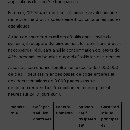
applications de manière transparente.
En outre, GPT-5.4 introduit un mécanisme révolutionnaire
de recherche d'outils spécialement conçu pour les cadres
agentiques.
Au lieu de charger des milliers d'outils dans l'invite du
système, il récupère dynamiquement les définitions d'outils
nécessaires, réduisant ainsi la consommation de jetons de
47% pendant les boucles d'appel d'outils les plus denses.
Associé à son énorme fenêtre contextuelle de 1 000 000
de clés, il peut assimiler des bases de code entières et
des documentations de 3 000 pages sans se
déconcentrer pendant l'exécution en arrière-plan 24
heures sur 24, 7 jours sur 7.
Modèle
Coût par
Fenêtre
Support
Caractéri
d'IA
1 million
Contexte
natif
stique
d'entrées
d'OpenCl
principal
aw
e /