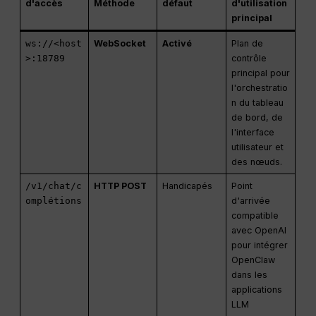
d'accès
Méthode
défaut
d'utilisation
principal
ws://<host
WebSocket
Activé
Plan de
>:18789
contrôle
principal pour
l'orchestratio
n du tableau
de bord, de
l'interface
utilisateur et
des nœuds.
/v1/chat/c
HTTP POST
Handicapés
Point
omplétions
d'arrivée
compatible
avec OpenAI
pour intégrer
OpenClaw
dans les
applications
LLM