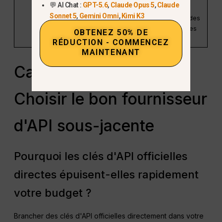
💬 AI Chat :
GPT-5.6
,
Claude Opus 5
,
Claude
et des
Sonnet 5
,
Gemini Omni
,
Kimi K3
aperçus des
ressources
OBTENEZ 50% DE
locales.
RÉDUCTION - COMMENCEZ
MAINTENANT
Cadre décisionnel :
Choisir le bon fournisseur
d'API sous-jacente
Pourquoi les clés d'API officielles
directes épuisent-elles rapidement
votre budget ?
Brancher des clés d'API officielles directement dans votre