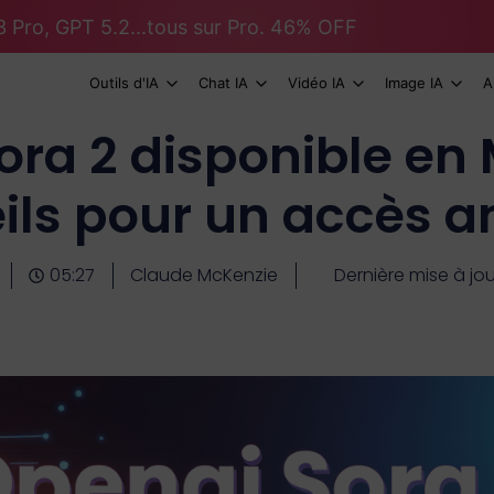
 Pro, GPT 5.2...tous sur Pro. 46% OFF
Outils d'IA
Chat IA
Vidéo IA
Image IA
A
ra 2 disponible en 
ils pour un accès an
05:27
Claude McKenzie
Dernière mise à jo