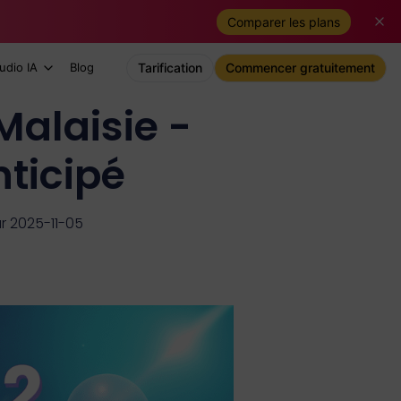
Comparer les plans
udio IA
Blog
Tarification
Commencer gratuitement
Malaisie -
ticipé
ur 2025-11-05