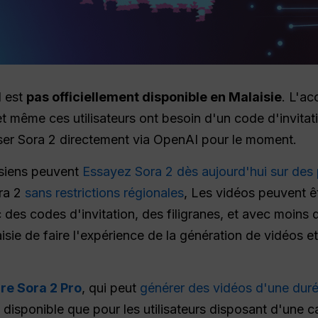
I est
pas officiellement disponible en Malaisie
. L'ac
 même ces utilisateurs ont besoin d'un code d'invitation
iser Sora 2 directement via OpenAI pour le moment.
aisiens peuvent
Essayez Sora 2 dès aujourd'hui sur de
ora 2
sans restrictions régionales
, Les vidéos peuvent êt
 des codes d'invitation, des filigranes, et avec moins 
sie de faire l'expérience de la génération de vidéos et
re Sora 2 Pro
, qui peut
générer des vidéos d'une dur
disponible que pour les utilisateurs disposant d'une ca