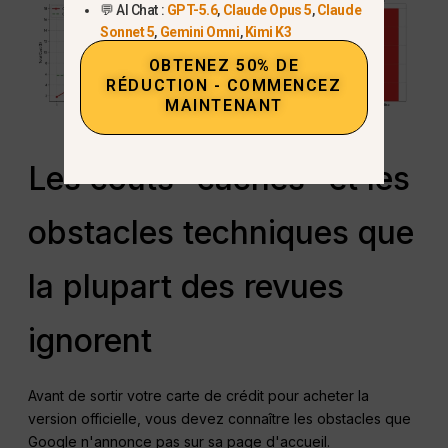
💬 AI Chat :
GPT-5.6
,
Claude Opus 5
,
Claude
Sonnet 5
,
Gemini Omni
,
Kimi K3
OBTENEZ 50% DE
RÉDUCTION - COMMENCEZ
MAINTENANT
Les coûts “cachés” et les
obstacles techniques que
la plupart des revues
ignorent
Avant de sortir votre carte de crédit pour acheter la
version officielle, vous devez connaître les obstacles que
Google n'annonce pas sur sa page d'accueil.