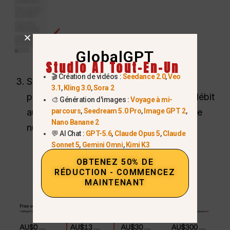
GlobalGPT
Studio AI Tout-En-Un
🎬 Création de vidéos :
Seedance 2.0
,
Veo
Sélectionner
“Essai Go”
et effectuer le
3.1
,
Kling 3.0
,
Sora 2
paiement à l'aide d'une carte de crédit/débit
🎨 Génération d'images :
Voyage à mi-
parcours
,
Seedream 5.0 Pro
,
Image GPT 2
,
australienne standard ou d'un portefeuille
Nano Banane 2
numérique (Apple/Google Pay).
💬 AI Chat :
GPT-5.6
,
Claude Opus 5
,
Claude
Sonnet 5
,
Gemini Omni
,
Kimi K3
OBTENEZ 50% DE
RÉDUCTION - COMMENCEZ
MAINTENANT