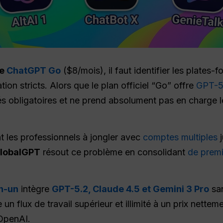
ue
ChatGPT Go
($8/mois), il faut identifier les plates-
tion stricts. Alors que le plan officiel “Go” offre
GPT-5
ités obligatoires et ne prend absolument pas en charge 
t les professionnels à jongler avec
comptes multiples
j
lobalGPT
résout ce problème en consolidant
de premi
n-un
intègre
GPT-5.2, Claude 4.5 et Gemini 3 Pro
san
re un flux de travail supérieur et illimité à un prix nettem
OpenAI.