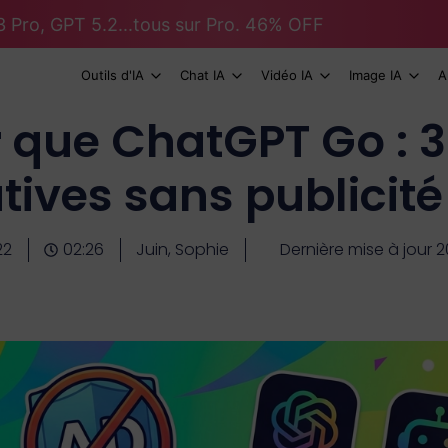
 Pro, GPT 5.2...tous sur Pro. 46% OFF
Outils d'IA
Chat IA
Vidéo IA
Image IA
A
 que ChatGPT Go : 3
tives sans publicit
22
02:26
Juin, Sophie
Dernière mise à jour 