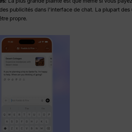
es
:
La plus grande plainte est que même si vous payez
es publicités dans l'interface de chat. La plupart des u
être propre.