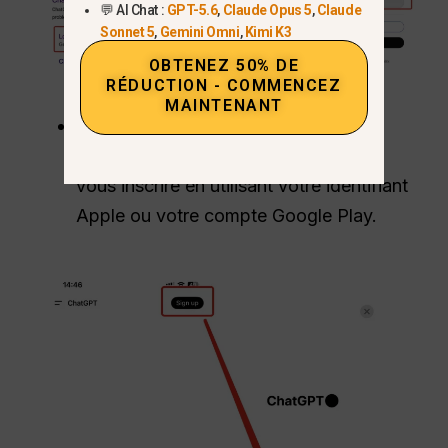
💬 AI Chat :
GPT-5.6
,
Claude Opus 5
,
Claude
Sonnet 5
,
Gemini Omni
,
Kimi K3
OBTENEZ 50% DE
RÉDUCTION - COMMENCEZ
MAINTENANT
Mobile :
Téléchargez l'application
officielle (iOS/Android). Vous pouvez
vous inscrire en utilisant votre identifiant
Apple ou votre compte Google Play.