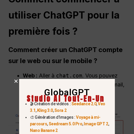
utiliser
ChatGPT
pour la
première fois ?
Comment créer un
ChatGPT
compte
sur le web ou sur le mobile ?
Web :
Aller à
chat.com
. Vous pouvez
vous inscrire à l'aide d'un compte e-mail,
GlobalGPT
Google ou Microsoft.
Studio AI Tout-En-Un
🎬 Création de vidéos :
Seedance 2.0
,
Veo
3.1
,
Kling 3.0
,
Sora 2
🎨 Génération d'images :
Voyage à mi-
parcours
,
Seedream 5.0 Pro
,
Image GPT 2
,
Nano Banane 2