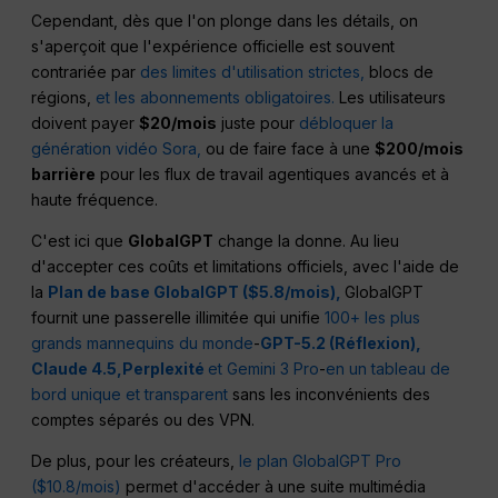
Cependant, dès que l'on plonge dans les détails, on
s'aperçoit que l'expérience officielle est souvent
contrariée par
des limites d'utilisation strictes,
blocs de
régions,
et les abonnements obligatoires.
Les utilisateurs
doivent payer
$20/mois
juste pour
débloquer la
génération vidéo Sora,
ou de faire face à une
$200/mois
barrière
pour les flux de travail agentiques avancés et à
haute fréquence.
C'est ici que
GlobalGPT
change la donne. Au lieu
d'accepter ces coûts et limitations officiels, avec l'aide de
la
Plan de base GlobalGPT ($5.8/mois),
GlobalGPT
fournit une passerelle illimitée qui unifie
100+ les plus
grands mannequins du monde
-
GPT-5.2 (Réflexion),
Claude 4.5,
Perplexité
et Gemini 3 Pro
-
en un tableau de
bord unique et transparent
sans les inconvénients des
comptes séparés ou des VPN.
De plus, pour les créateurs,
le plan GlobalGPT Pro
($10.8/mois)
permet d'accéder à une suite multimédia