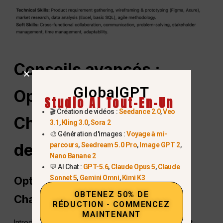
Conseils avancés :
GlobalGPT
Optimiser un CV
Studio AI Tout-En-Un
🎬 Création de vidéos :
Seedance 2.0
,
Veo
ChatGPT pour les
3.1
,
Kling 3.0
,
Sora 2
🎨 Génération d'images :
Voyage à mi-
demandes d'emploi
parcours
,
Seedream 5.0 Pro
,
Image GPT 2
,
Nano Banane 2
💬 AI Chat :
GPT-5.6
,
Claude Opus 5
,
Claude
Sonnet 5
,
Gemini Omni
,
Kimi K3
Optimisation des CV ATS avec
OBTENEZ 50% DE
ChatGPT
RÉDUCTION - COMMENCEZ
MAINTENANT
Introduisez les descriptions d'emploi dans ChatGPT et