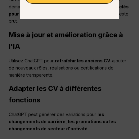
demandez-lui de les surligner et de les insérer.
mots clés
pour l'ATS
. Veillez à ce que le format soit adapté au texte
brut.
Mise à jour et amélioration grâce à
l'IA
Utilisez ChatGPT pour
rafraîchir les anciens CV
-ajouter
de nouveaux rôles, réalisations ou certifications de
manière transparente.
Adapter les CV à différentes
fonctions
ChatGPT peut générer des variations pour
les
changements de carrière, les promotions ou les
changements de secteur d'activité
.