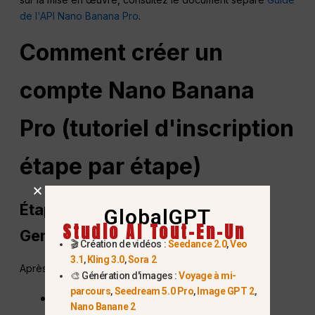
de l'API Nano Banana Pro
.
Comment créer un
compte Nano Banana
Pro (tutoriel d'inscription
étape par étape)
Étape 1 : Ouvrez la page d'accueil
GlobalGPT
Studio AI Tout-En-Un
Gemini.
🎬 Création de vidéos :
Seedance 2.0
,
Veo
3.1
,
Kling 3.0
,
Sora 2
Après être entré dans Gemini, vous verrez :
🎨 Génération d'images :
Voyage à mi-
parcours
,
Seedream 5.0 Pro
,
Image GPT 2
,
Un message de bienvenue
Nano Banane 2