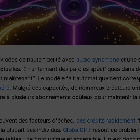
vidéos de haute fidélité avec
audio synchrone
et une s
 textuelles. En enfermant des paroles spécifiques dans 
ir maintenant”. Le modèle fait automatiquement corre
néré
. Malgré ces capacités, de nombreux créateurs on
rire à plusieurs abonnements coûteux pour maintenir la
 souvent des facteurs d'échec.
des crédits rapidement,
f
la plupart des individus.
GlobalGPT
résout ce problème
n tableau de bord unique et accessible. Il n'est donc 