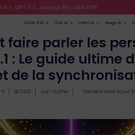
 Pro, GPT 5.2...tous sur Pro. 46% OFF
Outils d'IA
Chat IA
Vidéo IA
Image IA
A
faire parler les pe
1 : Le guide ultime 
et de la synchronisa
11
03:10
Juin, Sophie
Dernière mise à jour 2