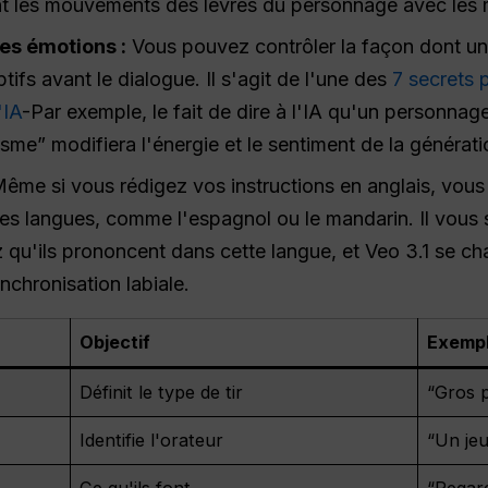
nt les mouvements des lèvres du personnage avec les
des émotions :
Vous pouvez contrôler la façon dont u
tifs avant le dialogue. Il s'agit de l'une des
7 secrets 
'IA
-Par exemple, le fait de dire à l'IA qu'un personnag
asme” modifiera l'énergie et le sentiment de la générati
ême si vous rédigez vos instructions en anglais, vous 
s langues, comme l'espagnol ou le mandarin. Il vous su
 qu'ils prononcent dans cette langue, et Veo 3.1 se 
nchronisation labiale.
Objectif
Exemp
Définit le type de tir
“Gros 
Identifie l'orateur
“Un jeu