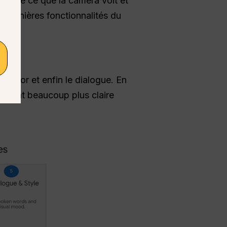
ombine ce que la caméra voit et
s dernières fonctionnalités du
e décor et enfin le dialogue. En
evient beaucoup plus claire