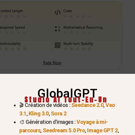
Essayez VEO 3.1 maintenant >
GlobalGPT
Studio AI Tout-En-Un
rler les personnages dans Veo
🎬 Création de vidéos :
Seedance 2.0
,
Veo
3.1
,
Kling 3.0
,
Sora 2
gue)
🎨 Génération d'images :
Voyage à mi-
parcours
,
Seedream 5.0 Pro
,
Image GPT 2
,