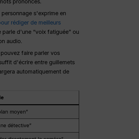
 mots prononcés.
n personnage s'exprime en
pour rédiger de meilleurs
e parle d'une “voix fatiguée” ou
on audio.
pouvez faire parler vos
ffit d'écrire entre guillemets
chargera automatiquement de
le
plan moyen”
ne détective”