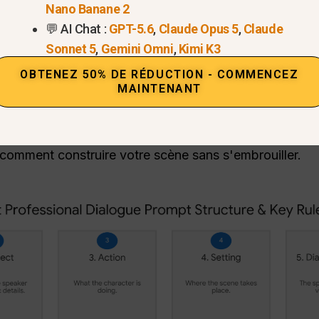
ltats, vous devez suivre une “recette” spécifique qui c
Nano Banane 2
st-ce que Veo 3.1 ?
Ce guide vous aidera à maîtriser le
💬 AI Chat :
GPT-5.6
,
Claude Opus 5
,
Claude
Sonnet 5
,
Gemini Omni
,
Kimi K3
OBTENEZ 50% DE RÉDUCTION - COMMENCEZ
n 5 parties
MAINTENANT
jours inclure l'angle de la caméra, le sujet, l'action, l
manière,
comment utiliser Veo 3.1 en quelques étapes
d
comment construire votre scène sans s'embrouiller.