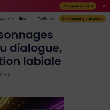
Comparer les plans
udio IA
Blog
Tarification
Commencer gratuitement
rsonnages
du dialogue,
tion labiale
026-02-11