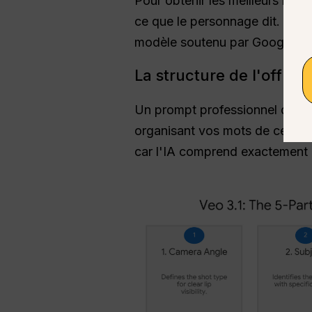
Pour obtenir les meilleurs résu
ce que le personnage dit.
Qu'e
modèle soutenu par Google.
La structure de l'offre e
Un prompt professionnel doit tou
organisant vos mots de cette 
car l'IA comprend exactement 