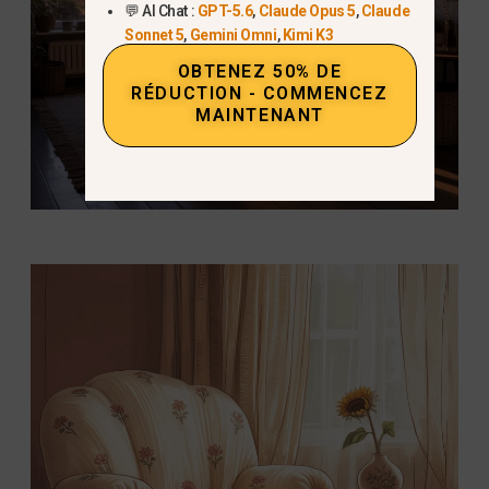
💬 AI Chat :
GPT-5.6
,
Claude Opus 5
,
Claude
Sonnet 5
,
Gemini Omni
,
Kimi K3
OBTENEZ 50% DE
RÉDUCTION - COMMENCEZ
MAINTENANT