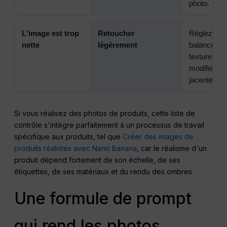
photo.
L'image est trop
Retoucher
Réglez l'exp
nette
légèrement
balance des
texture ou 
modifier la
jacente.
Si vous réalisez des photos de produits, cette liste de
contrôle s'intègre parfaitement à un processus de travail
spécifique aux produits, tel que
Créer des images de
produits réalistes avec Nano Banana
, car le réalisme d'un
produit dépend fortement de son échelle, de ses
étiquettes, de ses matériaux et du rendu des ombres.
Une formule de prompt
qui rend les photos