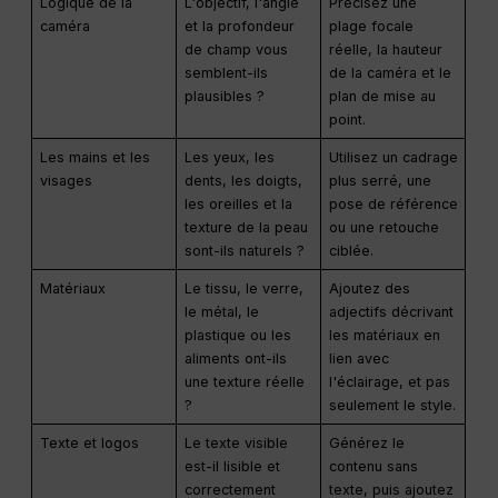
Logique de la
L'objectif, l'angle
Précisez une
caméra
et la profondeur
plage focale
de champ vous
réelle, la hauteur
semblent-ils
de la caméra et le
plausibles ?
plan de mise au
point.
Les mains et les
Les yeux, les
Utilisez un cadrage
visages
dents, les doigts,
plus serré, une
les oreilles et la
pose de référence
texture de la peau
ou une retouche
sont-ils naturels ?
ciblée.
Matériaux
Le tissu, le verre,
Ajoutez des
le métal, le
adjectifs décrivant
plastique ou les
les matériaux en
aliments ont-ils
lien avec
une texture réelle
l'éclairage, et pas
?
seulement le style.
Texte et logos
Le texte visible
Générez le
est-il lisible et
contenu sans
correctement
texte, puis ajoutez