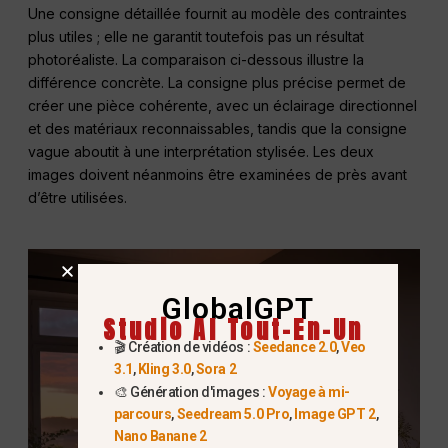
Une consigne détaillée fournit au modèle des contraintes
plus utiles ; elle ne garantit toutefois pas un résultat
photoréaliste. La comparaison ci-dessous illustre la
différence concrète. La consigne plus précise permet de
créer une pièce cohérente, avec un éclairage directionnel
et des matériaux reconnaissables, tandis que la consigne
vague aboutit à une interprétation stylisée. Les deux
images doivent néanmoins être examinées de près avant
d’être utilisées.
GlobalGPT
Studio AI Tout-En-Un
🎬 Création de vidéos :
Seedance 2.0
,
Veo
3.1
,
Kling 3.0
,
Sora 2
🎨 Génération d'images :
Voyage à mi-
parcours
,
Seedream 5.0 Pro
,
Image GPT 2
,
Nano Banane 2