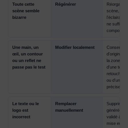
Toute cette
Régénérer
Réorganise
scène semble
scène, le c
bizarre
l'éclairage
ne suffira 
compositio
Une main, un
Modifier localement
Conservez 
œil, un contour
d'origine e
ou un reflet ne
la zone en
passe pas le test
d'une techn
retouche p
ou d'une r
précise.
Le texte ou le
Remplacer
Supprimez 
logo est
manuellement
générée et 
incorrect
validé à l'a
mise en pa