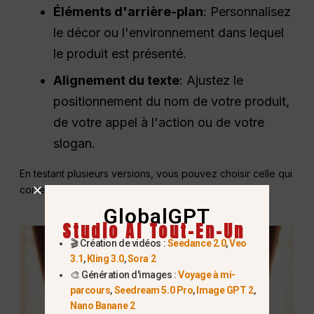
Éléments d'arrière-plan
: Personnalisez
le décor ou l'environnement dans lequel
le produit est présenté.
Alignement du texte
: Ajustez le
positionnement du nom de votre produit,
de votre appel à l'action ou de votre
slogan.
En testant plusieurs versions, vous pouvez choisir celle qui
correspond le mieux à vos besoins.
GlobalGPT
Studio AI Tout-En-Un
🎬 Création de vidéos :
Seedance 2.0
,
Veo
3.1
,
Kling 3.0
,
Sora 2
🎨 Génération d'images :
Voyage à mi-
parcours
,
Seedream 5.0 Pro
,
Image GPT 2
,
Nano Banane 2