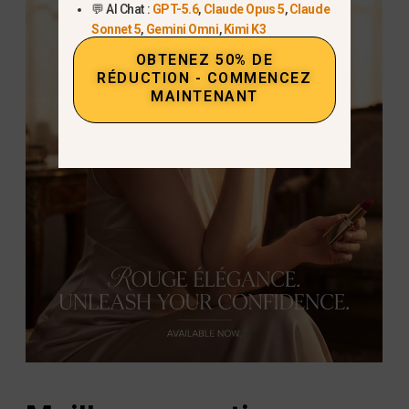
💬 AI Chat :
GPT-5.6
,
Claude Opus 5
,
Claude
Sonnet 5
,
Gemini Omni
,
Kimi K3
OBTENEZ 50% DE
RÉDUCTION - COMMENCEZ
MAINTENANT