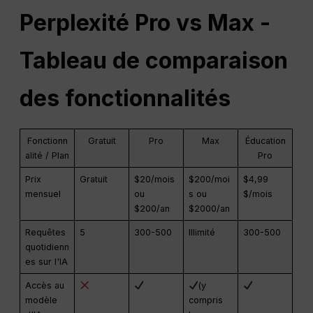
Perplexité
Pro
vs Max -
Tableau de comparaison
des fonctionnalités
Fonctionn
Gratuit
Pro
Max
Éducation
alité / Plan
Pro
Prix
Gratuit
$20/mois
$200/moi
$4,99
mensuel
ou
s ou
$/mois
$200/an
$2000/an
Requêtes
5
300-500
Illimité
300-500
quotidienn
es sur l'IA
Accès au
(y
modèle
compris