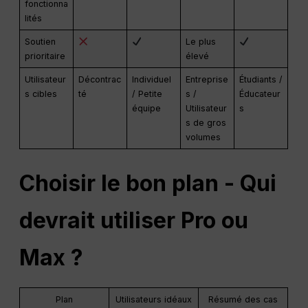
fonctionna
lités
Soutien
Le plus
prioritaire
élevé
Utilisateur
Décontrac
Individuel
Entreprise
Étudiants /
s cibles
té
/ Petite
s /
Éducateur
équipe
Utilisateur
s
s de gros
volumes
Choisir le bon plan - Qui
devrait utiliser Pro ou
Max ?
Plan
Utilisateurs idéaux
Résumé des cas