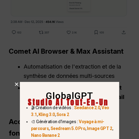
Comet AI Browser & Max Assistant
Automatisation de l'extraction et de la
synthèse de données multi-sources
L'assistant Max fournit
raisonnement
GlobalGPT
supérieur, précision et
flux de travail
Studio AI Tout-En-Un
intégration
🎬 Création de vidéos :
Seedance 2.0
,
Veo
3.1
,
Kling 3.0
,
Sora 2
Accès anticipé
vers Nouvelles
🎨 Génération d'images :
Voyage à mi-
parcours
,
Seedream 5.0 Pro
,
Image GPT 2
,
fonctionnalités
Nano Banane 2