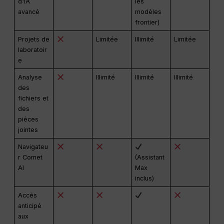
d'IA
les
avancé
modèles
frontier)
Projets de
Limitée
Illimité
Limitée
laboratoir
e
Analyse
Illimité
Illimité
Illimité
des
fichiers et
des
pièces
jointes
Navigateu
r Comet
(Assistant
AI
Max
inclus)
Accès
anticipé
aux