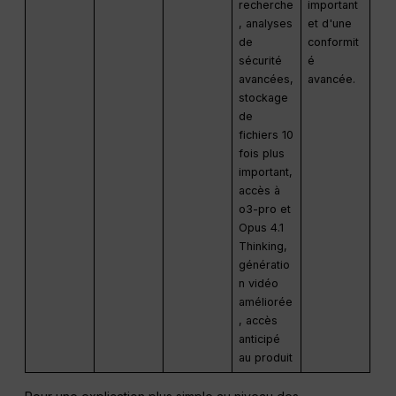
recherche
important
, analyses
et d'une
de
conformit
sécurité
é
avancées,
avancée.
stockage
de
fichiers 10
fois plus
important,
accès à
o3-pro et
Opus 4.1
Thinking,
génératio
n vidéo
améliorée
, accès
anticipé
au produit