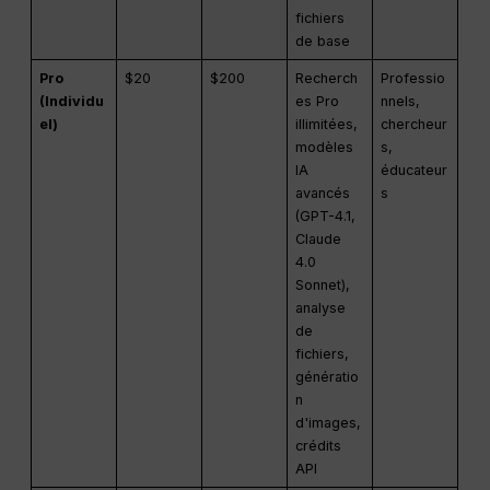
fichiers
de base
Pro
$20
$200
Recherch
Professio
(Individu
es Pro
nnels,
el)
illimitées,
chercheur
modèles
s,
IA
éducateur
avancés
s
(GPT-4.1,
Claude
4.0
Sonnet),
analyse
de
fichiers,
génératio
n
d'images,
crédits
API