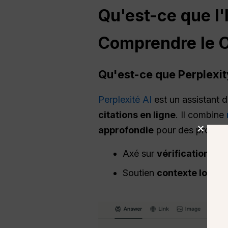
Qu'est-ce que l'
Comprendre
le
O
Qu'est-ce que Perplexity
Perplexité AI
est un assistant 
citations en ligne
. Il combine
approfondie
pour des projets
Axé sur
vérification des
Soutien
contexte long-