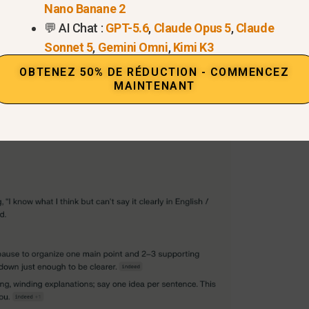
Nano Banane 2
💬 AI Chat :
GPT-5.6
,
Claude Opus 5
,
Claude
Sonnet 5
,
Gemini Omni
,
Kimi K3
OBTENEZ 50% DE RÉDUCTION - COMMENCEZ
MAINTENANT