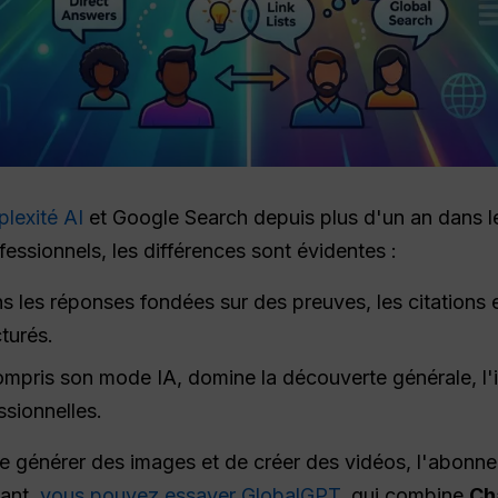
plexité AI
et Google Search depuis plus d'un an dans l
fessionnels, les différences sont évidentes :
s les réponses fondées sur des preuves, les citations e
cturés.
ompris son mode IA, domine la découverte générale, l'i
ssionnelles.
de générer des images et de créer des vidéos, l'abonn
dant,
vous pouvez essayer GlobalGPT
, qui combine
Ch