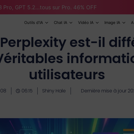
 Pro, GPT 5.2...tous sur Pro. 46% OFF
Outils d'IA
Chat IA
Vidéo IA
Image IA
A
Perplexity est-il dif
éritables informati
utilisateurs
-08
06:15
Shiny Hale
Dernière mise à jour 2