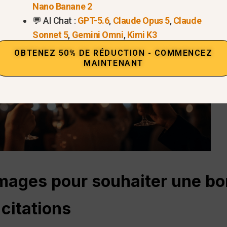
Nano Banane 2
💬 AI Chat :
GPT-5.6
,
Claude Opus 5
,
Claude
Sonnet 5
,
Gemini Omni
,
Kimi K3
OBTENEZ 50% DE RÉDUCTION - COMMENCEZ
MAINTENANT
images pour souhaiter une b
citations