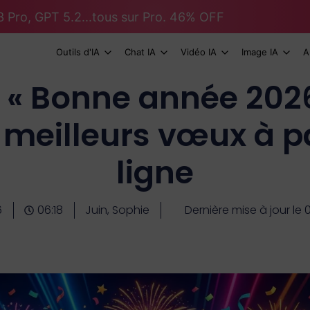
 Pro, GPT 5.2...tous sur Pro. 46% OFF
Outils d'IA
Chat IA
Vidéo IA
Image IA
A
 « Bonne année 2026
: meilleurs vœux à 
ligne
6
06:18
Juin, Sophie
Dernière mise à jour le