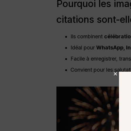
Pourquoi les im
citations sont-el
Ils combinent
célébratio
Idéal pour
WhatsApp, In
Facile à enregistrer, transf
Convient pour les salutat