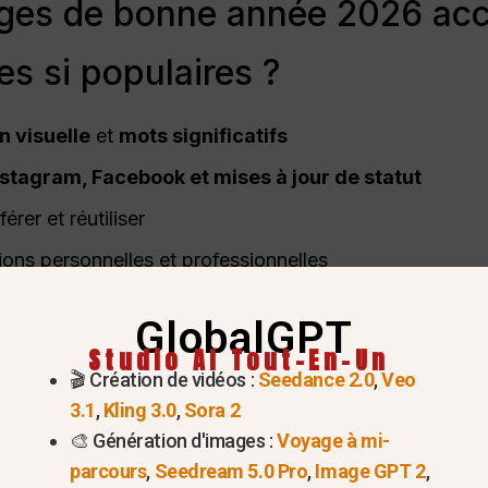
ages de bonne année 2026 a
les si populaires ?
n visuelle
et
mots significatifs
stagram, Facebook et mises à jour de statut
érer et réutiliser
ions personnelles et professionnelles
GlobalGPT
Studio AI Tout-En-Un
🎬 Création de vidéos :
Seedance 2.0
,
Veo
3.1
,
Kling 3.0
,
Sora 2
🎨 Génération d'images :
Voyage à mi-
parcours
,
Seedream 5.0 Pro
,
Image GPT 2
,