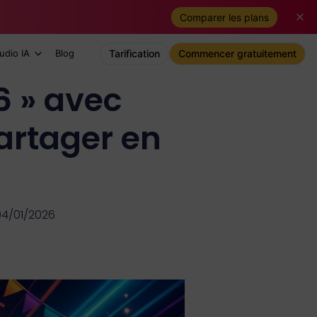
Comparer les plans
udio IA
Blog
Tarification
Commencer gratuitement
 » avec
partager en
 04/01/2026