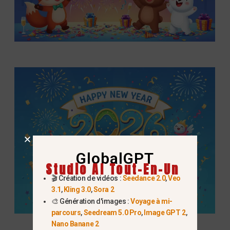
GlobalGPT
Studio AI Tout-En-Un
🎬 Création de vidéos :
Seedance 2.0
,
Veo
3.1
,
Kling 3.0
,
Sora 2
🎨 Génération d'images :
Voyage à mi-
parcours
,
Seedream 5.0 Pro
,
Image GPT 2
,
Nano Banane 2