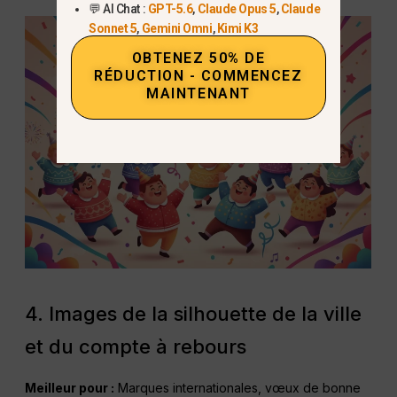
💬 AI Chat :
GPT-5.6
,
Claude Opus 5
,
Claude
Sonnet 5
,
Gemini Omni
,
Kimi K3
OBTENEZ 50% DE
RÉDUCTION - COMMENCEZ
MAINTENANT
4. Images de la silhouette de la ville
et du compte à rebours
Meilleur pour :
Marques internationales, vœux de bonne