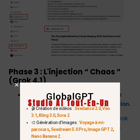
Phase 3 : L'injection “ Chaos ”
(Grok 4.1)
GlobalGPT
Enfin, utilisez
Grok 4.1 pour réécrire
Studio AI Tout-En-Un
votre introduction et votre conclusion.
🎬 Création de vidéos :
Seedance 2.0
,
Veo
3.1
,
Kling 3.0
,
Sora 2
Pourquoi cela fonctionne :
Grok
🎨 Génération d'images :
Voyage à mi-
est entraîné sur des données en
parcours
,
Seedream 5.0 Pro
,
Image GPT 2
,
temps réel provenant de X
Nano Banane 2