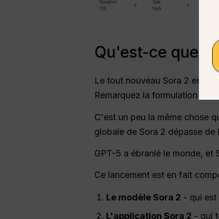
Qu'est-ce que So
Le tout nouveau Sora 2 est un
Remarquez la formulation :
ce 
C'est un peu la même chose 
globale de Sora 2 dépasse de l
GPT-5 a ébranlé le monde, et 
Ce lancement est en fait compo
Le modèle Sora 2
- qui est
L'application Sora 2
- qui 