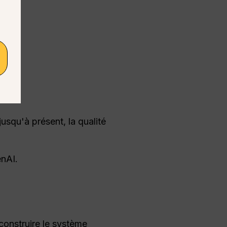
usqu'à présent, la qualité
enAI.
construire le système