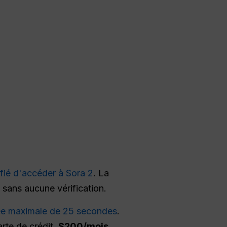
fié d'accéder à Sora 2
. La
t sans aucune vérification.
ée maximale de 25 secondes
.
rte de crédit.
$200/mois