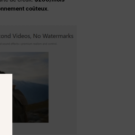
onnement coûteux
.