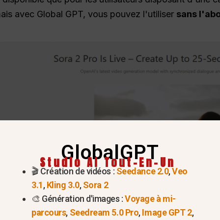
mais avec Global GPT, vous pouvez l'utiliser
sans l'ab
GlobalGPT
Studio AI Tout-En-Un
🎬 Création de vidéos :
Seedance 2.0
,
Veo
3.1
,
Kling 3.0
,
Sora 2
🎨 Génération d'images :
Voyage à mi-
parcours
,
Seedream 5.0 Pro
,
Image GPT 2
,