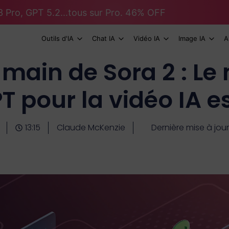
 Pro, GPT 5.2...tous sur Pro. 46% OFF
Outils d'IA
Chat IA
Vidéo IA
Image IA
A
n main de Sora 2 : L
 pour la vidéo IA es
13:15
Claude McKenzie
Dernière mise à jou