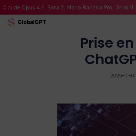
Claude Opus 4.6, Sora 2, Nano Banana Pro, Gemini 3
GlobalGPT
Prise e
ChatGPT
2025-10-01