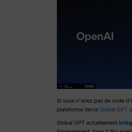
Si vous n'avez pas de code d'i
plateforme tierce
Global GPT a
Global GPT actuellement
intèg
Normalement, Sora 2 Pro n'est 