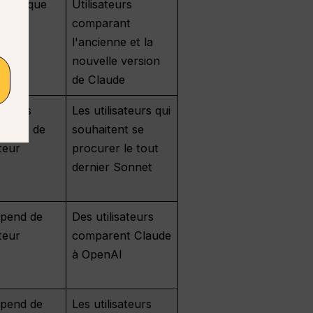
istorique
Utilisateurs
ndre
comparant
l'ancienne et la
nouvelle version
de Claude
er les
Les utilisateurs qui
actuels de
souhaitent se
teur
procurer le tout
dernier Sonnet
épend de
Des utilisateurs
teur
comparent Claude
à OpenAI
épend de
Les utilisateurs