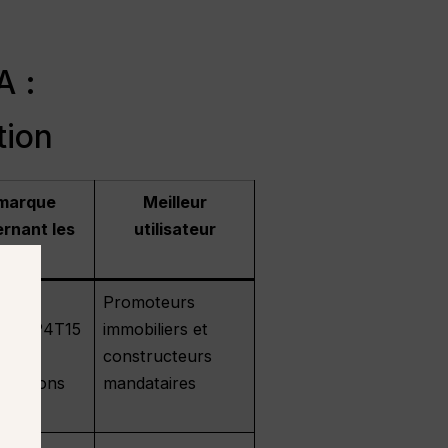
A :
tion
marque
Meilleur
rnant les
utilisateur
arifs
3 en
Promoteurs
/ 1 TP4T15
immobiliers et
ie par
constructeurs
 de jetons
mandataires
I