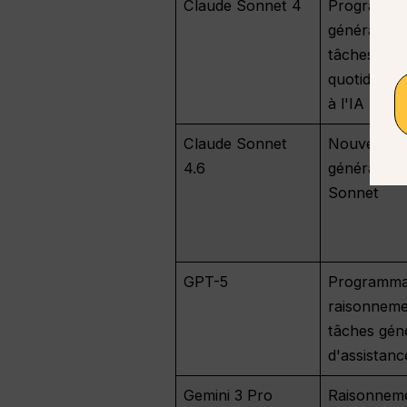
Claude Sonnet 4
Programma
générale et
tâches
quotidienne
à l'IA
Claude Sonnet
Nouvelle
4.6
génération
Sonnet
GPT-5
Programma
raisonneme
tâches gén
d'assistanc
Gemini 3 Pro
Raisonnem