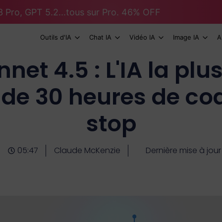
 Pro, GPT 5.2...tous sur Pro. 46% OFF
Outils d'IA
Chat IA
Vidéo IA
Image IA
A
net 4.5 : L'IA la plu
 de 30 heures de c
stop
05:47
Claude McKenzie
Dernière mise à jour 