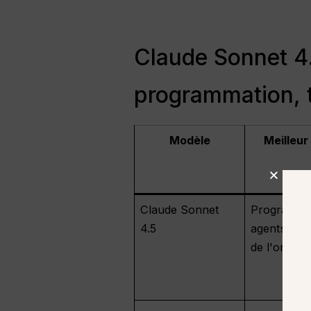
Claude Sonnet 4.
programmation, ta
Modèle
Meilleur
Claude Sonnet
Programma
4.5
agents, util
de l'ordina