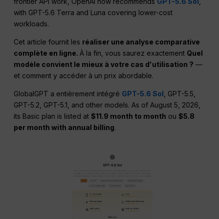
frontier API work, OpenAI now recommends
GPT-5.6 Sol
,
with GPT-5.6 Terra and Luna covering lower-cost
workloads.
Cet article fournit les
réaliser une analyse comparative
complète en ligne.
À la fin, vous saurez exactement
Quel
modèle convient le mieux à votre cas d'utilisation ?
—
et comment y accéder à un prix abordable.
GlobalGPT a entièrement intégré
GPT-5.6 Sol
, GPT-5.5,
GPT-5.2, GPT-5.1, and other models. As of August 5, 2026,
its Basic plan is listed at
$11.9 month to month
ou
$5.8
per month with annual billing
.