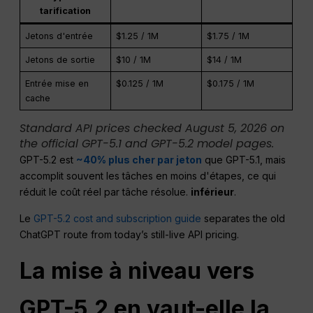
tarification
Jetons d'entrée
$1.25 / 1M
$1.75 / 1M
Jetons de sortie
$10 / 1M
$14 / 1M
Entrée mise en
$0.125 / 1M
$0.175 / 1M
cache
Standard API prices checked August 5, 2026 on
the official GPT-5.1 and GPT-5.2 model pages.
GPT-5.2 est
~40% plus cher par jeton
que GPT-5.1, mais
accomplit souvent les tâches en moins d'étapes, ce qui
réduit le coût réel par tâche résolue.
inférieur
.
Le
GPT-5.2 cost and subscription guide
separates the old
ChatGPT route from today’s still-live API pricing.
La mise à niveau vers
GPT-5.2 en vaut-elle la