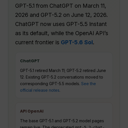
GPT-5.1 from ChatGPT on March 11,
2026 and GPT-5.2 on June 12, 2026.
ChatGPT now uses GPT-5.5 Instant
as its default, while the OpenAI API’s
current frontier is
GPT-5.6 Sol
.
ChatGPT
GPT-5.1 retired March 11; GPT-5.2 retired June
12. Existing GPT-5.2 conversations moved to
corresponding GPT-5.5 models.
See the
official release notes
.
API OpenAI
The base GPT-5.1 and GPT-5.2 model pages
remain live. The deprecated
gpt-5.2-chat-