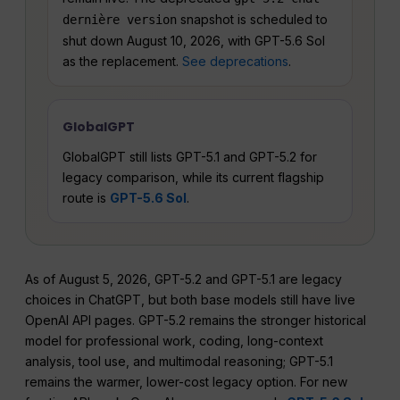
snapshot is scheduled to
dernière version
shut down August 10, 2026, with GPT-5.6 Sol
as the replacement.
See deprecations
.
GlobalGPT
GlobalGPT still lists GPT-5.1 and GPT-5.2 for
legacy comparison, while its current flagship
route is
GPT-5.6 Sol
.
As of August 5, 2026, GPT-5.2 and GPT-5.1 are legacy
choices in ChatGPT, but both base models still have live
OpenAI API pages. GPT-5.2 remains the stronger historical
model for professional work, coding, long-context
analysis, tool use, and multimodal reasoning; GPT-5.1
remains the warmer, lower-cost legacy option. For new