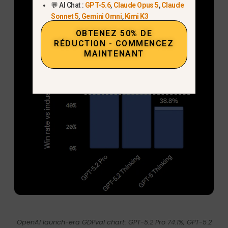
💬 AI Chat :
GPT-5.6
,
Claude Opus 5
,
Claude
Sonnet 5
,
Gemini Omni
,
Kimi K3
OBTENEZ 50% DE
RÉDUCTION - COMMENCEZ
MAINTENANT
OpenAI launch-era GDPval chart: GPT-5.2 Pro 74.1%, GPT-5.2