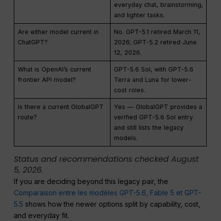
everyday chat, brainstorming,
and lighter tasks.
Are either model current in
No. GPT-5.1 retired March 11,
ChatGPT?
2026; GPT-5.2 retired June
12, 2026.
What is OpenAI’s current
GPT-5.6 Sol, with GPT-5.6
frontier API model?
Terra and Luna for lower-
cost roles.
Is there a current GlobalGPT
Yes — GlobalGPT provides a
route?
verified GPT-5.6 Sol entry
and still lists the legacy
models.
Status and recommendations checked August
5, 2026.
If you are deciding beyond this legacy pair, the
Comparaison entre les modèles GPT-5.6, Fable 5 et GPT-
5.5
shows how the newer options split by capability, cost,
and everyday fit.