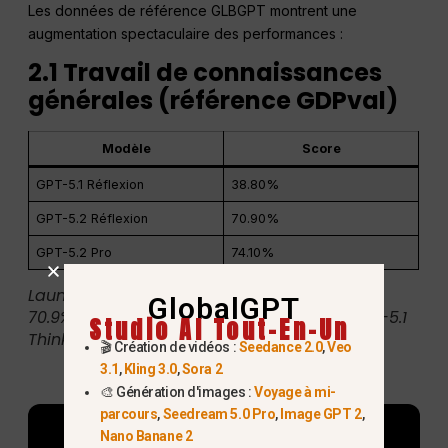
Les données de référence GLBGPT montrent une
augmentation spectaculaire des performances :
2.1 Travail de connaissances
générales (référence GDPval)
Modèle
Score
GPT-5.1 Réflexion
38.80%
GPT-5.2 Réflexion
70.90%
GPT-5.2 Pro
74.10%
Launch-era GDPval results. OpenAI reported
GlobalGPT
70.9% for GPT-5.2 Thinking and 38.8% for GPT-5.1
Studio AI Tout-En-Un
Thinking.
🎬 Création de vidéos :
Seedance 2.0
,
Veo
3.1
,
Kling 3.0
,
Sora 2
🎨 Génération d'images :
Voyage à mi-
parcours
,
Seedream 5.0 Pro
,
Image GPT 2
,
Nano Banane 2