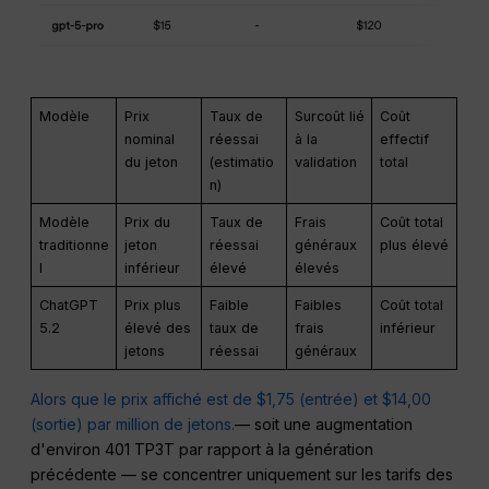
Modèle
Prix
Taux de
Surcoût lié
Coût
nominal
réessai
à la
effectif
du jeton
(estimatio
validation
total
n)
Modèle
Prix du
Taux de
Frais
Coût total
traditionne
jeton
réessai
généraux
plus élevé
l
inférieur
élevé
élevés
ChatGPT
Prix plus
Faible
Faibles
Coût total
5.2
élevé des
taux de
frais
inférieur
jetons
réessai
généraux
Alors que le prix affiché est de $1,75 (entrée) et $14,00
(sortie) par million de jetons.
— soit une augmentation
d'environ 401 TP3T par rapport à la génération
précédente — se concentrer uniquement sur les tarifs des