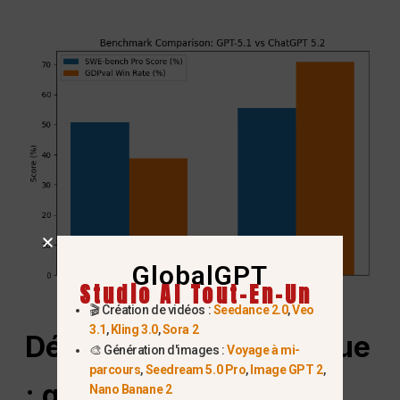
GlobalGPT
Studio AI Tout-En-Un
🎬 Création de vidéos :
Seedance 2.0
,
Veo
3.1
,
Kling 3.0
,
Sora 2
Déploiement stratégique
🎨 Génération d'images :
Voyage à mi-
parcours
,
Seedream 5.0 Pro
,
Image GPT 2
,
: quand l'utiliser (et
Nano Banane 2