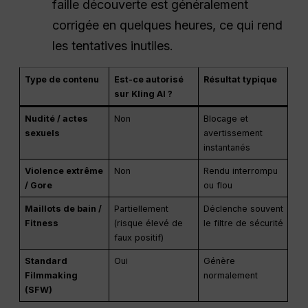
faille découverte est généralement
corrigée en quelques heures, ce qui rend
les tentatives inutiles.
Type de contenu
Est-ce autorisé
Résultat typique
sur Kling AI ?
Nudité / actes
Non
Blocage et
sexuels
avertissement
instantanés
Violence extrême
Non
Rendu interrompu
/ Gore
ou flou
Maillots de bain /
Partiellement
Déclenche souvent
Fitness
(risque élevé de
le filtre de sécurité
faux positif)
Standard
Oui
Génère
Filmmaking
normalement
(SFW)