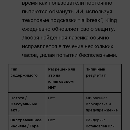
время как пользователи постоянно
пытаются обмануть ИИ, используя
текстовые подсказки “jailbreak”, Kling
ежедневно обновляет свою защиту.
Любая найденная лазейка обычно
исправляется в течение нескольких
часов, делая попытки бесполезными.
Тип
Разрешено ли
Типичный
содержимого
это на
результат
клинговском
ИИ?
Нагота /
Нет
Мгновенная
Сексуальные
блокировка и
акты
предупреждение
Экстремальное
Нет
Рендеринг
насилие / Горе
остановлен или