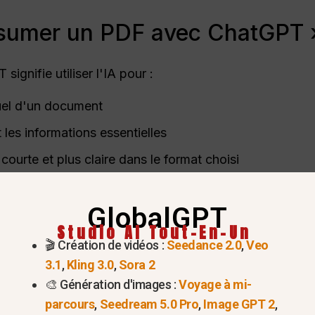
résumer un PDF avec ChatGPT 
gnifie utiliser l'IA pour :
uel d'un document
t les informations essentielles
courte et plus claire dans le format choisi
un
résumeur IA basé sur le texte
. Il ne parcourt ni n'
GlobalGPT
doit d'abord être fourni.
Studio AI Tout-En-Un
🎬 Création de vidéos :
Seedance 2.0
,
Veo
r ChatGPT pour résumer un fi
3.1
,
Kling 3.0
,
Sora 2
🎨 Génération d'images :
Voyage à mi-
parcours
,
Seedream 5.0 Pro
,
Image GPT 2
,