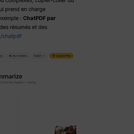
 ou complexes, copier-coller du
qui prend en charge
 exemple :
ChatPDF par
 des résumés et des
/chatpdf