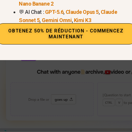
Nano Banane 2
💬 AI Chat :
GPT-5.6
,
Claude Opus 5
,
Claude
Sonnet 5
,
Gemini Omni
,
Kimi K3
OBTENEZ 50% DE RÉDUCTION - COMMENCEZ
MAINTENANT