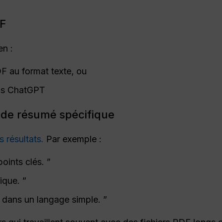
DF
n :
DF au format texte, ou
ans ChatGPT
de résumé spécifique
s résultats.
Par exemple :
ints clés. ”
ique. ”
 dans un langage simple. ”