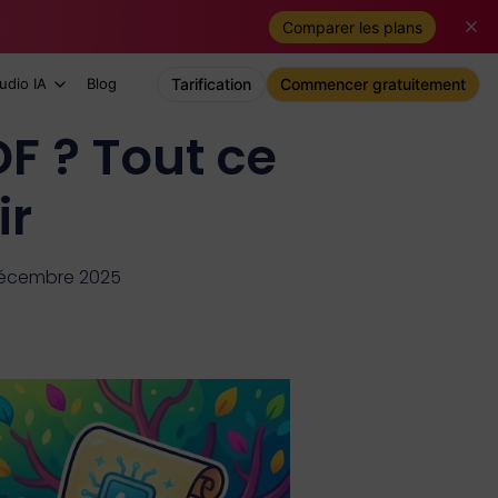
Comparer les plans
udio IA
Blog
Tarification
Commencer gratuitement
F ? Tout ce
ir
 décembre 2025