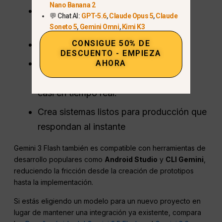
Nano Banana 2
Iterar rápidamente con respuestas de
💬 Chat AI:
GPT-5.6
,
Claude Opus 5
,
Claude
baja latencia
Soneto 5
,
Gemini Omni
,
Kimi K3
CONSIGUE 50% DE
Ejecutar varios agentes en paralelo
DESCUENTO - EMPIEZA
Realizar el uso de herramientas, el
AHORA
razonamiento y el análisis multimodal
casi en tiempo real.
Crea sistemas listos para producción que
respondan al instante
Gemini 3 Flash también es compatible con herramientas de
desarrollo populares como
Android Studio
y
CLI Gemini
,
reduciendo la fricción desde la creación de prototipos
hasta la implementación.
Si estás eligiendo un modelo para un nuevo proyecto en
lugar de mantener una integración ya existente, compara