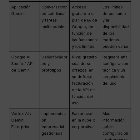
Aplicación
Conversacion
Acceso
Los límites
Gemini
es cotidianas
gratuito o un
de consumo
y tareas
plan de IA de
y la
multimodales
Google, en
disponibilidad
función de
de los
las funciones
modelos
y los límites
pueden variar
Google AI
Desarrollador
Nivel gratuito
Requiere una
Studio / API
es y
cuando se
configuración
de Gemini
prototipos
ofrezca; en
técnica y un
su defecto,
seguimiento
facturación
del uso
de la API en
función del
uso
Vertex AI /
Implementaci
Facturación
Más
Gemini
ón
en la nube o
información
Enterprise
empresarial
corporativa
sobre
gestionada
configuración
, gobernanza