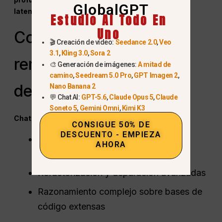
GlobalGPT
latencia
.
Estudio AI Todo En
Uno
Codificación y
🎬 Creación de vídeo:
Seedance 2.0
,
Veo
3.1
,
Kling 3.0
,
Sora 2
rendimiento de los
🎨 Generación de imágenes:
A mitad de
camino
,
Seedream 5.0 Pro
,
GPT Imagen 2
,
desarrolladores
Nano Banana 2
💬 Chat AI:
GPT-5.6
,
Claude Opus 5
,
Claude
Soneto 5
,
Gemini Omni
,
Kimi K3
ChatGPT 5.2
tiende a rendir mejor en:
CONSIGUE 50% DE
DESCUENTO - EMPIEZA
Repositorios grandes con múltiples
AHORA
archivos
Refactorización y depuración avanzadas
Razonamiento complejo sobre bases de
código extensas