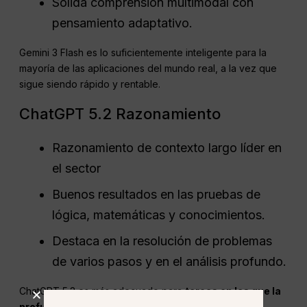
Sólida comprensión multimodal con
pensamiento adaptativo.
Gemini 3 Flash es lo suficientemente inteligente para la
mayoría de las aplicaciones del mundo real, a la vez que
sigue siendo rápido y rentable.
ChatGPT 5.2 Razonamiento
Razonamiento de contexto largo líder en
el sector
Buenos resultados en las pruebas de
lógica, matemáticas y conocimientos.
Destaca en la resolución de problemas
de varios pasos y en el análisis profundo.
ChatGPT 5.2 es más adecuado para
tareas en las que la
profundidad y la coherencia importan más que la