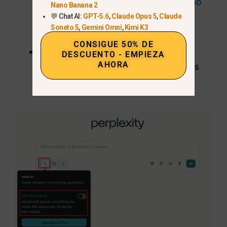
Perplexity Free para estudiantes: cómo
Nano Banana 2
obtener acceso Pro en 2026
para
💬 Chat AI:
GPT-5.6
,
Claude Opus 5
,
Claude
Soneto 5
,
Gemini Omni
,
Kimi K3
aprender a hacerlo.
CONSIGUE 50% DE
Lo mejor para:
Analistas, estrategas,
DESCUENTO - EMPIEZA
AHORA
profesionales que gestionan consultas
complejas