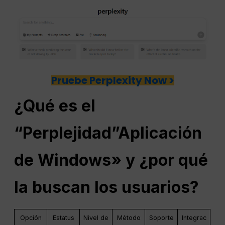
Pruebe Perplexity Now >
¿Qué es el
“
Perplejidad
”Aplicación
de Windows» y ¿por qué
la buscan los usuarios?
Opción
Estatus
Nivel de
Método
Soporte
Integrac