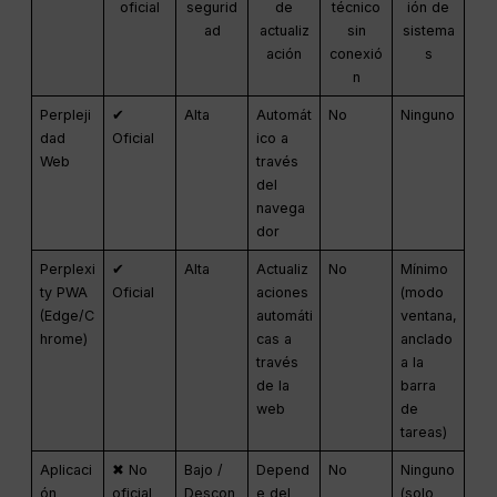
oficial
segurid
de
técnico
ión de
ad
actualiz
sin
sistema
ación
conexió
s
n
Perpleji
✔
Alta
Automát
No
Ninguno
dad
Oficial
ico a
Web
través
del
navega
dor
Perplexi
✔
Alta
Actualiz
No
Mínimo
ty PWA
Oficial
aciones
(modo
(Edge/C
automáti
ventana,
hrome)
cas a
anclado
través
a la
de la
barra
web
de
tareas)
Aplicaci
✖ No
Bajo /
Depend
No
Ninguno
ón
oficial
Descon
e del
(solo