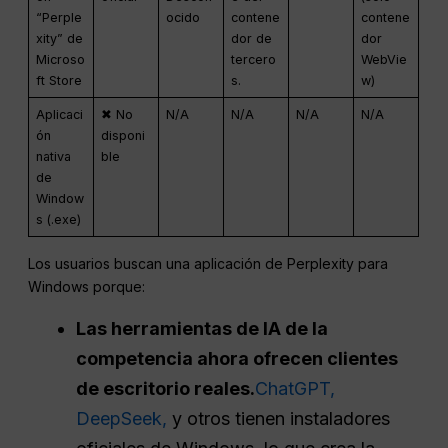
“Perple
ocido
contene
contene
xity” de
dor de
dor
Microso
tercero
WebVie
ft Store
s.
w)
Aplicaci
✖ No
N/A
N/A
N/A
N/A
ón
disponi
nativa
ble
de
Window
s (.exe)
Los usuarios buscan una aplicación de Perplexity para
Windows porque:
Las herramientas de IA de la
competencia ahora ofrecen clientes
de escritorio reales.
ChatGPT,
DeepSeek,
y otros tienen instaladores