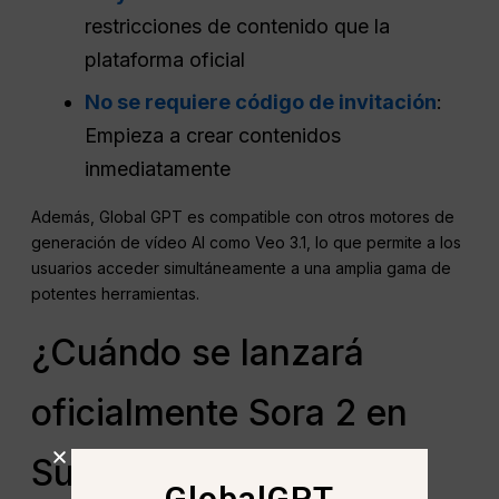
restricciones de contenido que la
plataforma oficial
No se requiere código de invitación
:
Empieza a crear contenidos
inmediatamente
Además, Global GPT es compatible con otros motores de
generación de vídeo AI como Veo 3.1, lo que permite a los
usuarios acceder simultáneamente a una amplia gama de
potentes herramientas.
¿Cuándo se lanzará
oficialmente Sora 2 en
Sudáfrica?
GlobalGPT