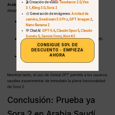
🎬 Creación de vídeo:
Seedance 2.0
,
Veo
Arabia Saudí u otros países de Oriente Próximo
. El
3.1
,
Kling 3.0
,
Sora 2
despliegue oficial depende de:
🎨 Generación de imágenes:
A mitad de
camino
,
Seedream 5.0 Pro
,
GPT Imagen 2
,
Cumplimiento de la normativa local e
Nano Banana 2
internacional
💬 Chat AI:
GPT-5.6
,
Claude Opus 5
,
Claude
Soneto 5
,
Gemini Omni
,
Kimi K3
Éxito de la ampliación y moderación en
CONSIGUE 50% DE
Norteamérica
DESCUENTO - EMPIEZA
AHORA
Expansión gradual para usuarios con
invitación en nuevas regiones
Mientras tanto, el uso de Global GPT permite a los usuarios
saudíes experimentar de inmediato la plena funcionalidad
de Sora 2.
Conclusión: Prueba ya
Sora 2 en Arabia Saudí