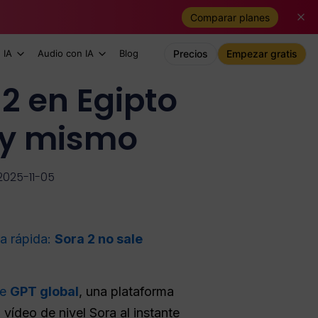
Comparar planes
 IA
Audio con IA
Blog
Precios
Empezar gratis
2 en Egipto
oy mismo
2025-11-05
ta rápida:
Sora 2 no sale
ce
GPT global
, una plataforma
vídeo de nivel Sora al instante