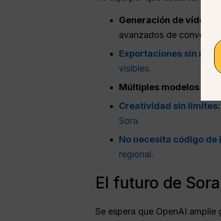
Generación de vídeo co
avanzados de conversión
Exportaciones sin mar
visibles.
Múltiples modelos de v
Creatividad sin límites:
Sora.
No necesita código de i
regional.
El futuro de Sora
Se espera que OpenAI amplíe g