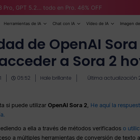
3 Pro, GPT 5.2... todo en Pro. 46% OFF
Herramientas de IA
Chat con IA
Vídeo de IA
Imagen de
idad de OpenAI Sora 
acceder a Sora 2 h
1
05:52
Hale brillante
Última actualización 
a si puede utilizar
OpenAI Sora 2
,
He aquí la respues
a.
ediendo a ella a través de métodos verificados
o utili
ceso a múltiples herramientas de conversión de texto a 