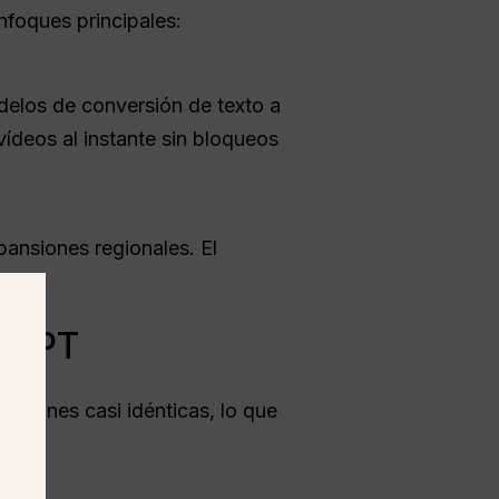
nfoques principales:
delos de conversión de texto a
vídeos al instante sin bloqueos
ansiones regionales. El
l GPT
nciones casi idénticas, lo que