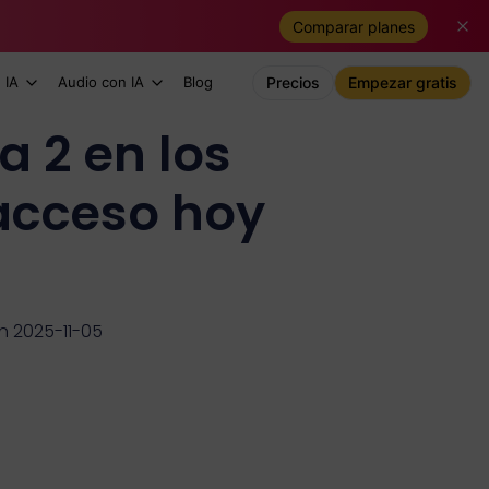
Comparar planes
 IA
Audio con IA
Blog
Precios
Empezar gratis
a 2 en los
acceso hoy
n 2025-11-05