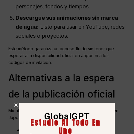
personajes, fondos y tiempos.
Descargue sus animaciones sin marca
de agua
: Listo para usar en YouTube, redes
sociales o proyectos.
Este método garantiza un acceso fluido sin tener que
esperar a la disponibilidad oficial en Japón ni a los
códigos de invitación.
Alternativas a la espera
de la publicación oficial
Mientras esperas a que Sora 2 se lance oficialmente en
GlobalGPT
Japón, tenlo en cuenta:
Estudio AI Todo En
Uno
GPT global
(acceso totalmente