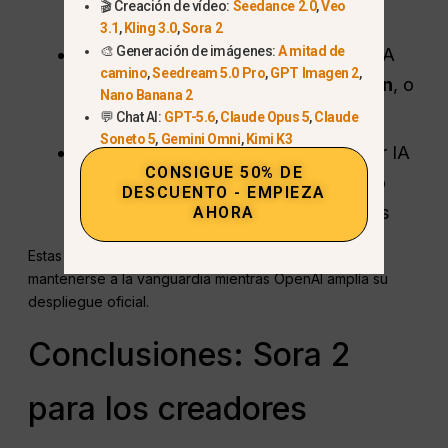
🎬 Creación de vídeo:
Seedance 2.0
,
Veo
integrado a Sora 2)
3.1
,
Kling 3.0
,
Sora 2
🎨 Generación de imágenes:
A mitad de
Otras plataformas de animación por IA
camino
,
Seedream 5.0 Pro
,
GPT Imagen 2
,
como
Pista de aterrizaje
,
DeepBrain
, o
Nano Banana 2
Kaiber
💬 Chat AI:
GPT-5.6
,
Claude Opus 5
,
Claude
Soneto 5
,
Gemini Omni
,
Kimi K3
Combinar storyboards generados por IA
CONSIGUE 50% DE
con herramientas de edición de vídeo
DESCUENTO - EMPIEZA
para obtener resultados profesionales
AHORA
Estas opciones permiten a los creadores japoneses
mantenerse a la vanguardia mientras OpenAI amplía su
despliegue oficial.
Conclusiones: Sora 2
para los creadores