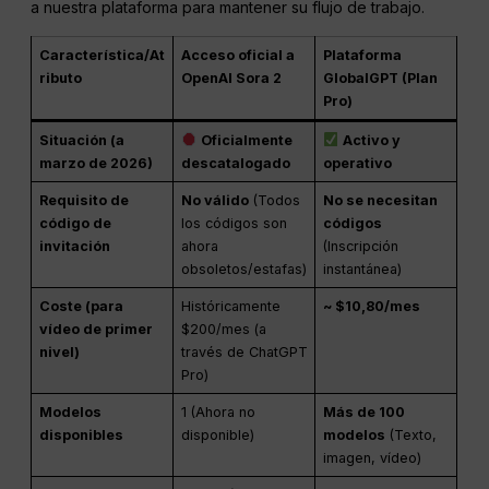
a nuestra plataforma para mantener su flujo de trabajo.
Característica/At
Acceso oficial a
Plataforma
ributo
OpenAI Sora 2
GlobalGPT (Plan
Pro)
Situación (a
Oficialmente
Activo y
marzo de 2026)
descatalogado
operativo
Requisito de
No válido
(Todos
No se necesitan
código de
los códigos son
códigos
invitación
ahora
(Inscripción
obsoletos/estafas)
instantánea)
Coste (para
Históricamente
~ $10,80/mes
vídeo de primer
$200/mes (a
nivel)
través de ChatGPT
Pro)
Modelos
1 (Ahora no
Más de 100
disponibles
disponible)
modelos
(Texto,
imagen, vídeo)