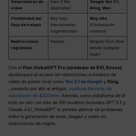
Generadores de
Sora 2 (No
Google Veo 3.1,
vídeo
disponible)
Kling, Wan
Flexibilidad del
Muy bajo
Muy alto
flujo de trabajo
(herramientas
(Conmutación
fragmentadas)
continua)
Restricciones
Pesado
Ninguno (Uso libre
regionales
desde cualquier
lugar)
Con el
Plan GlobalGPT Pro (alrededor de $10,8/mes)
,
desbloquea el acceso sin restricciones a modelos de
vídeo de primer nivel como
Veo 3.1 de Google
y
Kling
,
...pasando por alto el antiguo,
costosas barreras de
suscripción de $200/mes
. Además, como plataforma de IA
todo en uno con más de 100 modelos (incluidos GPT-5.2 y
Claude 4.5), GlobalGPT le permite alternar sin problemas
entre la generación de texto, imagen y vídeo sin
restricciones de región.