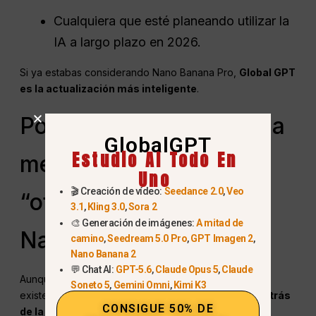
Cualquiera que esté planeando utilizar la
IA a largo plazo en 2026.
Si ya estabas considerando Nano Banana Pro,
Global
GPT
es la actualización más inteligente
.
Por qué Global GPT es la
GlobalGPT
Estudio AI Todo En
mejor alternativa a la
Uno
🎬 Creación de vídeo:
Seedance 2.0
,
Veo
“oferta de Año Nuevo
3.1
,
Kling 3.0
,
Sora 2
🎨 Generación de imágenes:
A mitad de
Nano Banana Pro”.
camino
,
Seedream 5.0 Pro
,
GPT Imagen 2
,
Nano Banana 2
💬 Chat AI:
GPT-5.6
,
Claude Opus 5
,
Claude
Aunque la palabra clave implica un descuento que no
Soneto 5
,
Gemini Omni
,
Kimi K3
existe,
Global GPT cumple con la intención real detrás
CONSIGUE 50% DE
de la búsqueda.
: