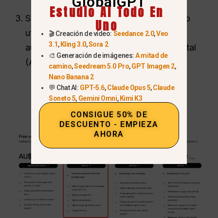
GlobalGPT
Estudio AI Todo En
Seleccione
“Try Go”
y complete el pago
Uno
utilizando una tarjeta de crédito/débito
🎬 Creación de vídeo:
Seedance 2.0
,
Veo
3.1
,
Kling 3.0
,
Sora 2
australiana estándar o un monedero digital
🎨 Generación de imágenes:
A mitad de
(Apple/Google Pay).
camino
,
Seedream 5.0 Pro
,
GPT Imagen 2
,
Nano Banana 2
💬 Chat AI:
GPT-5.6
,
Claude Opus 5
,
Claude
Soneto 5
,
Gemini Omni
,
Kimi K3
CONSIGUE 50% DE
DESCUENTO - EMPIEZA
AHORA