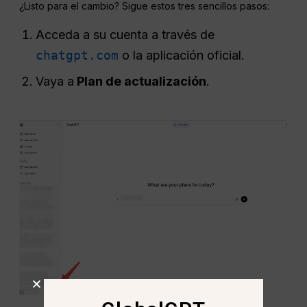
¿Listo para el cambio? Sigue estos tres sencillos pasos:
Acceda a su cuenta a través de
chatgpt.com
o la aplicación oficial.
Vaya a
Plan de actualización
.