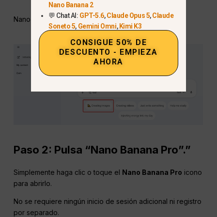
Nano Banana 2
💬 Chat AI:
GPT-5.6
,
Claude Opus 5
,
Claude
Nano Banana Pro aparece en esta misma fila.
Soneto 5
,
Gemini Omni
,
Kimi K3
CONSIGUE 50% DE
DESCUENTO - EMPIEZA
AHORA
Paso 2: Pulsa “Nano Banana Pro”.”
Simplemente haga clic o toque el
Nano Banana Pro
icono
para abrirlo.
No se requiere ningún inicio de sesión adicional ni registro
por separado.