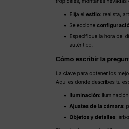
tropicales, montañas nevadas 
Elija el
estilo
: realista, a
Seleccione
configuraci
Especifique la hora del 
auténtico.
Cómo escribir la pregun
La clave para obtener los mej
Aquí es donde describes tu esce
Iluminación
: iluminació
Ajustes de la cámara
: 
Objetos y detalles
: árb