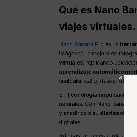
Qué es
Nano
Ban
viajes virtuales.
Nano Banana Pro
es un
herram
imágenes, la mejora de fotogra
virtuales
, replicando ubicaci
aprendizaje automático
mod
cualquier estilo, desde fotorreal
En
Tecnología impulsada por
naturales. Con Nano Banana Pr
y añadirlos a su
diarios de via
digitales.
Además de generar fotos de v