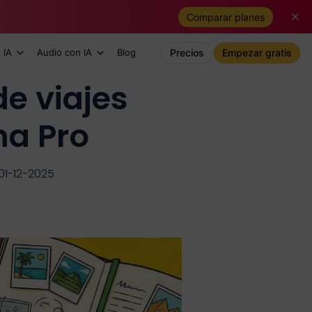
Comparar planes
 IA
Audio con IA
Blog
Precios
Empezar gratis
de viajes
na Pro
 01-12-2025