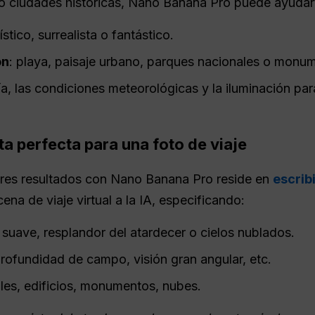
o ciudades históricas, Nano Banana Pro puede ayudart
rtístico, surrealista o fantástico.
ón
: playa, paisaje urbano, parques nacionales o monu
día, las condiciones meteorológicas y la iluminación pa
ta perfecta para una foto de viaje
ores resultados con Nano Banana Pro reside en
escrib
na de viaje virtual a la IA, especificando:
n suave, resplandor del atardecer o cielos nublados.
profundidad de campo, visión gran angular, etc.
oles, edificios, monumentos, nubes.