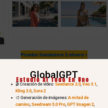
Pruebe Seedance 2 ahora >
s “dos fotos”: Por qué lo camb
GlobalGPT
Estudio AI Todo En Uno
a coherencia de caracteres
🎬 Creación de vídeo:
Seedance 2.0
,
Veo 3.1
,
Kling 3.0
,
Sora 2
con IA siempre ha sido mantener el mismo aspecto de l
🎨 Generación de imágenes:
A mitad de
gen 1 (El número específico de la imagen depende
camino
,
Seedream 5.0 Pro
,
GPT Imagen 2
,