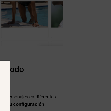
ia todo
os personajes en diferentes
 de su configuración