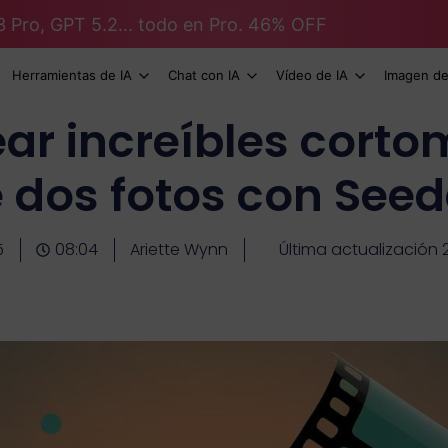
3 Pro, GPT 5.2... todo en Pro. 46% OFF
Herramientas de IA
Chat con IA
Vídeo de IA
Imagen de
r increíbles corto
e dos fotos con See
5
08:04
Ariette Wynn
Última actualización