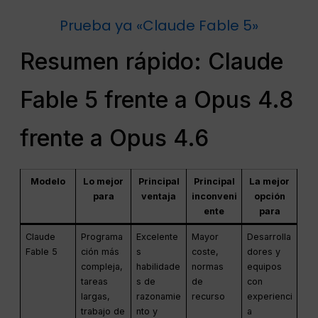
Prueba ya «Claude Fable 5»
Resumen rápido: Claude
Fable 5 frente a Opus 4.8
frente a Opus 4.6
Modelo
Lo mejor
Principal
Principal
La mejor
para
ventaja
inconveni
opción
ente
para
Claude
Programa
Excelente
Mayor
Desarrolla
Fable 5
ción más
s
coste,
dores y
compleja,
habilidade
normas
equipos
tareas
s de
de
con
largas,
razonamie
recurso
experienci
trabajo de
nto y
a