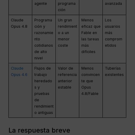
agente
programa
avanzada
ción
Claude
Programa
Un gran
Menos
Los
Opus 4.8
ción y
rendimient
eficaz que
usuarios
razonamie
o a un
Fable en
más
nto
menor
las tareas
comprom
cotidianos
coste
más
etidos
de alto
difíciles
nivel
Claude
Flujos de
Valor de
Menos
Tuberías
Opus 4.6
trabajo
referencia
convincen
existentes
heredado
anterior
te que
s y
estable
Opus
pruebas
4.8/Fable
de
rendimient
o antiguas
La respuesta breve