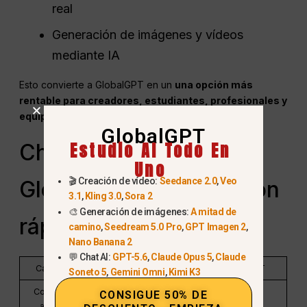
real
Generación de imágenes y vídeos
mediante IA
Esto convierte a GlobalGPT en un
una opción más
rentable para creadores, estudiantes, profesionales y
equipos
.
GlobalGPT
Estudio AI Todo En
ChatGPT Plus frente a
Uno
🎬 Creación de vídeo:
Seedance 2.0
,
Veo
GlobalGPT (comparación
3.1
,
Kling 3.0
,
Sora 2
🎨 Generación de imágenes:
A mitad de
rápida)
camino
,
Seedream 5.0 Pro
,
GPT Imagen 2
,
Nano Banana 2
💬 Chat AI:
GPT-5.6
,
Claude Opus 5
,
Claude
Característica
ChatGPT Plus
GlobalGPT
Soneto 5
,
Gemini Omni
,
Kimi K3
Coste mensual
~$20
~$10.80
CONSIGUE 50% DE
aproximado
99,90 MYR