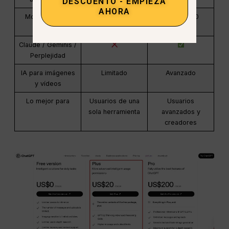
DESCUENTO - EMPIEZA
AHORA
Modelos de IA
Solo OpenAI
Más de 100
modelos
Claude / Géminis /
Perplejidad
IA para imágenes
Limitado
Avanzado
y vídeos
Lo mejor para
Usuarios de una
Usuarios
sola herramienta
avanzados y
creadores