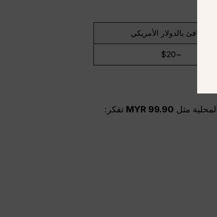
المكافئ بالدولار الأمريكي
~$20
المحلية مثل
99.90
MYR
تفكر: