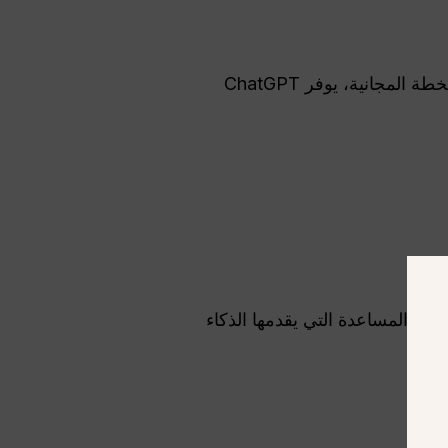
هو مستوى الاشتراك المدفوع من OpenAI لمنصة ChatGPT. مقارنة بالخطة المجانية، يوفر ChatGPT
ى المساعدة التي يقدمها الذكاء