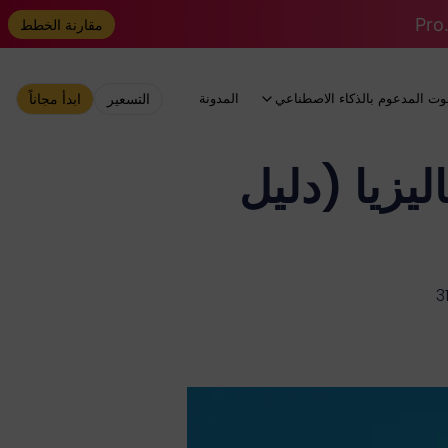
مقارنة الخطط
وت المدعوم بالذكاء الاصطناعي
المدونة
التسعير
ابدأ مجاناً
ChatGPT P في ماليزيا (دليل