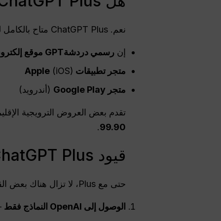
هل ChatGPT Plus متاح في ماليزيا؟
نعم. ChatGPT Plus متاح بالكامل للمستخدمين في ماليزيا ويمكن الاشتراك فيه من خلال:
إن
رسمي
دردشةGPT
موقع إلكترو
متجر تطبيقات Apple
(iOS)
متجر Google Play
(أندرويد)
تقدم بعض العروض الترويجية الإقلي
.
99.90
قيود ChatGPT Plus في ماليزيا
حتى مع Plus، لا تزال هناك بعض القيود:
الوصول إلى
OpenAI
النماذج فقط
— 