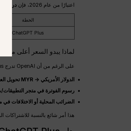
اعتبارًا من عام 2026، فإن
دردشةGPT
الخطة
ChatGPT Plus
لماذا يبدو السعر أعلى من ال
على الرغم من أن OpenAI تدرج ChatGPT Plus علنًا في
الدولار الأمريكي
→
MYR
تحويل الع
رسوم الفوترة في متجر التطبيقات/متجر Play Store والأسعار ا
الضرائب المحلية أو الاختلافات في 
هذا أمر شائع بالنسبة للاشتراكات ال