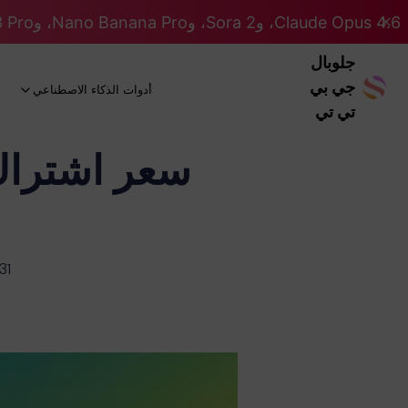
Claude Opus 4.6، وSora 2، وNano Banana Pro، وGemini 3 Pro، وGPT 5.2 GPT 5.2... كلها على نظام Pro. 46% OFF
جلوبال
جي بي
أدوات الذكاء الاصطناعي
تي تي
31