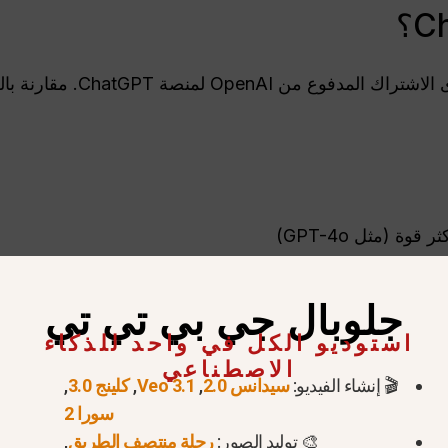
ة (مثل GPT-4o)
ميل الملفات وأدوات الاستدلال
جلوبال جي بي تي تي
 المبدعين والمهنيين والطلاب والمطورين وأي شخص يعتمد عل
استوديو الكل في واحد للذكاء
الكتابة أو سير العمل الإبداعي.
الاصطناعي
🎬 إنشاء الفيديو:
سيدانس 2.0
,
Veo 3.1
,
كلينج 3.0
,
سورا 2
🎨 توليد الصور:
رحلة منتصف الطريق
,