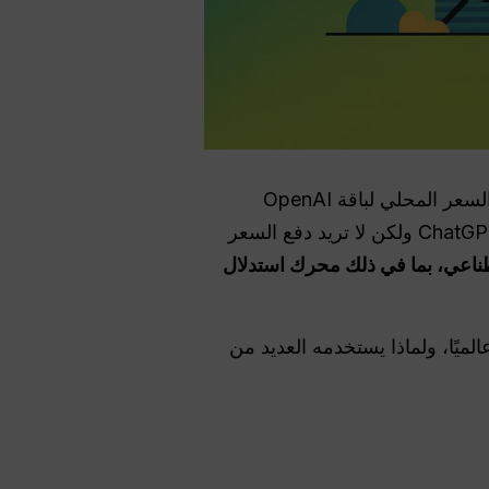
, ، وهو السعر المحلي لباقة OpenAI
المدفوعة الرئيسية التي توفر وصولاً محسّناً وميزات متقدمة. إذا كنت ترغب في تجربة قوة ChatGPT Plus ولكن لا تريد دفع السعر
لذكاء الاصطناعي، بما في ذلك محرك استدلال
راك، وكيف يقارن عالميًا، ولماذا يستخدمه العديد من