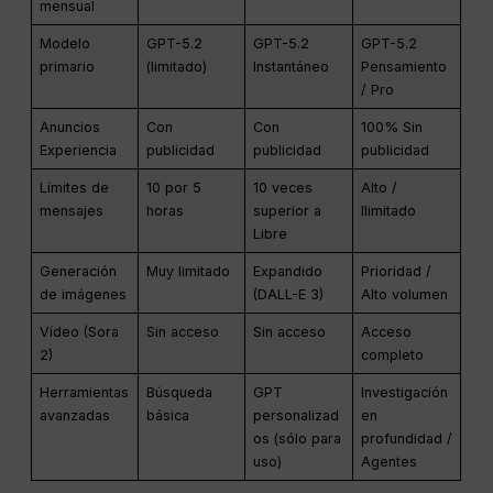
mensual
Modelo
GPT-5.2
GPT-5.2
GPT-5.2
primario
(limitado)
Instantáneo
Pensamiento
/ Pro
Anuncios
Con
Con
100% Sin
Experiencia
publicidad
publicidad
publicidad
Límites de
10 por 5
10 veces
Alto /
mensajes
horas
superior a
Ilimitado
Libre
Generación
Muy limitado
Expandido
Prioridad /
de imágenes
(DALL-E 3)
Alto volumen
Vídeo (Sora
Sin acceso
Sin acceso
Acceso
2)
completo
Herramientas
Búsqueda
GPT
Investigación
avanzadas
básica
personalizad
en
os (sólo para
profundidad /
uso)
Agentes