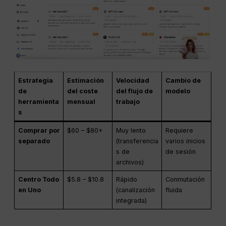
Estrategia
Estimación
Velocidad
Cambio de
de
del coste
del flujo de
modelo
herramienta
mensual
trabajo
s
Comprar por
$60 – $80+
Muy lento
Requiere
separado
(transferencia
varios inicios
s de
de sesión
archivos)
Centro Todo
$5.8 – $10.8
Rápido
Conmutación
en Uno
(canalización
fluida
integrada)