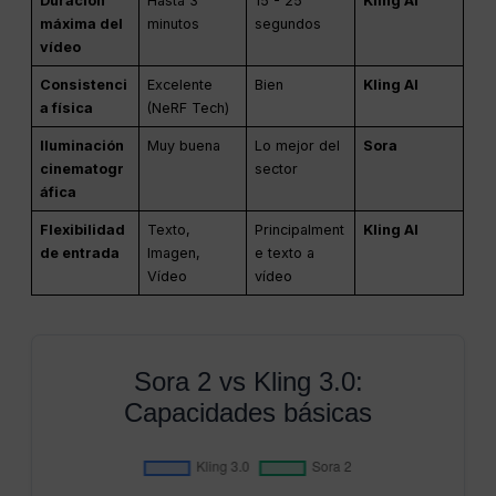
Duración
Hasta 3
15 - 25
Kling AI
máxima del
minutos
segundos
vídeo
Consistenci
Excelente
Bien
Kling AI
a física
(NeRF Tech)
Iluminación
Muy buena
Lo mejor del
Sora
cinematogr
sector
áfica
Flexibilidad
Texto,
Principalment
Kling AI
de entrada
Imagen,
e texto a
Vídeo
vídeo
Sora 2 vs Kling 3.0:
Capacidades básicas