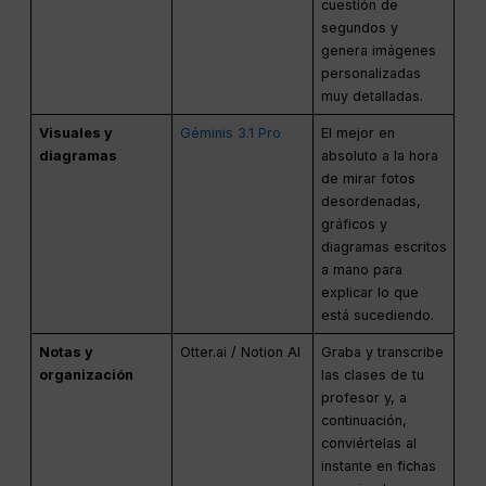
cuestión de
segundos y
genera imágenes
personalizadas
muy detalladas.
Visuales y
Géminis 3.1 Pro
El mejor en
diagramas
absoluto a la hora
de mirar fotos
desordenadas,
gráficos y
diagramas escritos
a mano para
explicar lo que
está sucediendo.
Notas y
Otter.ai / Notion AI
Graba y transcribe
organización
las clases de tu
profesor y, a
continuación,
conviértelas al
instante en fichas