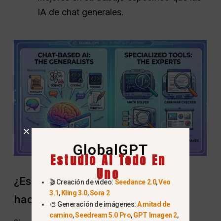
IA de chat generales.
GlobalGPT
Estudio AI Todo En
Uno
¿Es la IA mejor que Google para
🎬 Creación de vídeo:
Seedance 2.0
,
Veo
3.1
,
Kling 3.0
,
Sora 2
hacer los deberes en 2026?
🎨 Generación de imágenes:
A mitad de
camino
,
Seedream 5.0 Pro
,
GPT Imagen 2
,