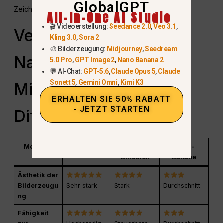
GlobalGPT
Zeichenwerkzeug machen.
All-In-One AI Studio
🎬 Videoerstellung:
Seedance 2.0
,
Veo 3.1
,
Vergleich zwischen
Kling 3.0
,
Sora 2
🎨 Bilderzeugung:
Midjourney
,
Seedream
Nano-Banane,
5.0 Pro
,
GPT Image 2
,
Nano Banana 2
💬 AI-Chat:
GPT-5.6
,
Claude Opus 5
,
Claude
Sonett 5
,
Gemini Omni
,
Kimi K3
Midjourney und stabiler
ERHALTEN SIE 50% RABATT
- JETZT STARTEN
Diffusion
Merkmal
Midjourney
Stabile
Nano-
Diffusion
Banane
Ästhetik der
Bilderzeugu
Sehr stark
Stark
Durchschnitt
ng
Fähigkeit