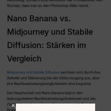
Wunder, dass man es den Photoshop-Killer nennt.
Nano Banana vs.
Midjourney und Stabile
Diffusion: Stärken im
Vergleich
Midjourney und stabile Diffusion
zeichnen sich durch ihre
Ästhetik und Stilisierung bei der Bilderzeugung aus, aber
ihre Nachbearbeitungsmöglichkeiten sind begrenzt.
Der Hauptvorteil von Nano Banana liegt in den
leistungsstarken Nachbearbeitungsfunktionen und der
Zeichenkonsistenz, die es eher zu einem intelligenten
Bildbearbeitungswerkzeug als zu einem reinen