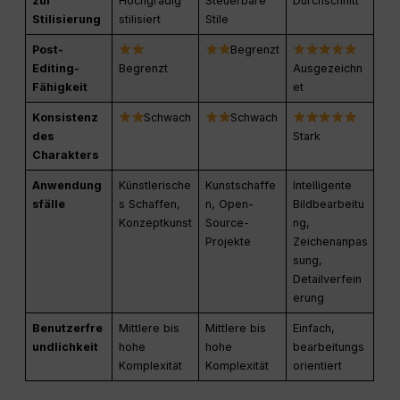
zur
Hochgradig
Steuerbare
Durchschnitt
Stilisierung
stilisiert
Stile
Post-
Begrenzt
Editing-
Begrenzt
Ausgezeichn
Fähigkeit
et
Konsistenz
Schwach
Schwach
des
Stark
Charakters
Anwendung
Künstlerische
Kunstschaffe
Intelligente
sfälle
s Schaffen,
n, Open-
Bildbearbeitu
Konzeptkunst
Source-
ng,
Projekte
Zeichenanpas
sung,
Detailverfein
erung
Benutzerfre
Mittlere bis
Mittlere bis
Einfach,
undlichkeit
hohe
hohe
bearbeitungs
Komplexität
Komplexität
orientiert