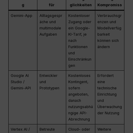
g
für
glichkeiten
Kompromiss
Gemini-App
Alltagsgespr
Kostenloser
Verbrauchsgr
äche und
Zugang oder
enzen und
multimodale
ein Google-
Modellverfüg
Aufgaben
KI-Tarif, je
barkeit
nach
können sich
Funktionen
ändern
und
Einschränkun
gen
Google AI
Entwickler
Kostenloses
Erfordert
Studio /
und
Kontingent,
eine
Gemini-API
Prototypen
sofern
technische
angeboten,
Einrichtung
danach
und
nutzungsabhä
Überwachung
ngige API-
der Nutzung
Abrechnung
Vertex AI /
Betreute
Cloud- oder
Weitere