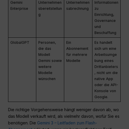
Gemini
Unternehmen
Unternehmen
Informationen
Enterprise
sbereitstellun
sabrechnung
zu
g
Einrichtung,
Governance
und
Beschaffung
GlobalGPT
Personen,
Ein
Es handelt
die das
Abonnement
sich um eine
Modell
für mehrere
Arbeitsumge
Gemini sowie
Modelle
bung eines
weitere
Drittanbieters
Modelle
, nicht um die
wünschen
native App
oder die API-
Konsole von
Google.
Die richtige Vorgehensweise hängt weniger davon ab, wo
das Modell verkauft wird, als vielmehr davon, wofür Sie es
benötigen. Die
Gemini 3 – Leitfaden zum Flash-