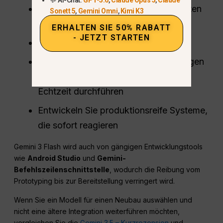
Schnelle Iterationen mit Reaktionszeiten
Sonett 5
,
Gemini Omni
,
Kimi K3
bei geringer Latenz
ERHALTEN SIE 50% RABATT
- JETZT STARTEN
Mehrere Agenten parallel ausführen
Werkzeuggebrauch, Schlussfolgerungen
und multimodale Analysen nahezu in
Echtzeit durchführen
Entwickeln Sie produktionsreife Systeme,
die sofort reagieren
Gemini 3 Flash wird auch von gängigen Entwicklungstools
wie
Android Studio
und
Gemini-
Befehlszeilenschnittstelle
, wodurch die Reibung vom
Prototyping bis zur Bereitstellung verringert wird.
Wenn Sie ein Modell für einen Neubau auswählen und
nicht eine ältere Integration weiterführen möchten,
vergleichen Sie die
Gemini 3.5 – Kurzrezension
und