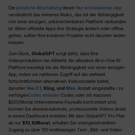
Die
plötzliche Abschaltung
dieser
Nur-einzuladende-App
verdeutlicht das immense Risiko, das mit der Abhängigkeit
von einer einzigen, unberechenbaren Plattform verbunden
ist. Wenn offizielle Apps ihre Strategie ändern oder offline
gehen, sollten Ihre kreativen Projekte nicht darunter leiden
müssen.
Zum Glück,
GlobalGPT
sorgt dafür, dass Ihre
Videoproduktion nie stillsteht. Als ultimative All-in-One-KI-
Plattform beseitigt sie die Abhängigkeit von einer einzigen
App, indem sie nahtlosen Zugriff auf die weltweit
fortschrittlichsten alternativen Videomodelle bietet,
darunter
Veo 3.1
, Kling, und
Wan
. Anstatt eingestellte i zu
verfolgen
Codes einladen
Codes oder mit massiven
$200/Monat Unternehmens-Paywalls konfrontiert sind,
können Sie atemberaubende, professionelle Videos direkt
in einem Dashboard erstellen. Mit dem GlobalGPT Pro Plan
ab nur
$10,8/Monat
, erhalten Sie uneingeschränkten
Zugang zu über 100 erstklassigen Text-, Bild- und Video-